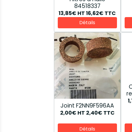
84518337
13,85€
HT
16,62€
TTC
Détails
C
r
1
Joint F2NN9F596AA
2,00€
HT
2,40€
TTC
Détails