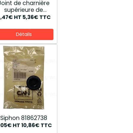
Joint de charnière
supérieure de
lunette arrière
4,47€
HT
5,36€
TTC
81865253
Détails
Siphon 81862738
,05€
HT
10,86€
TTC