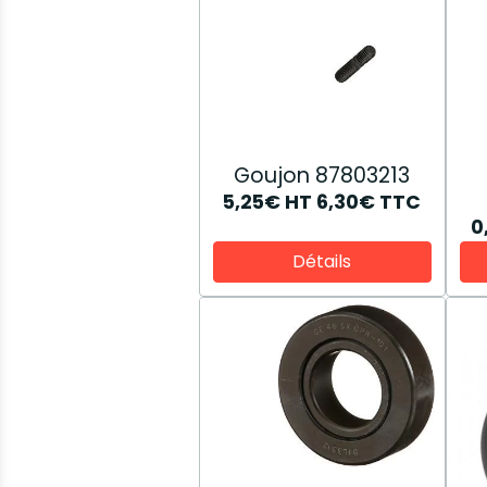
Goujon 87803213
5,25€
HT
6,30€
TTC
0
Détails