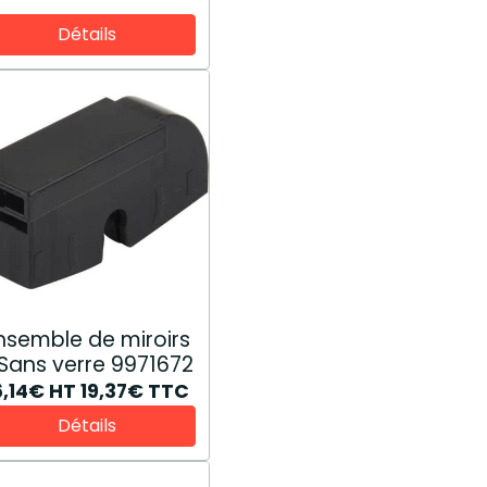
Détails
nsemble de miroirs
- Sans verre 9971672
6,14€
HT
19,37€
TTC
Détails