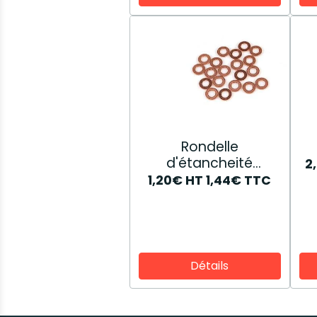
Rondelle
d'étancheité
2
81873921
1,20€
HT
1,44€
TTC
Détails