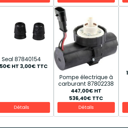
Seal 87840154
,50€
HT
3,00€
TTC
Pompe électrique à
carburant 87802238
447,00€
HT
536,40€
TTC
Détails
Détails