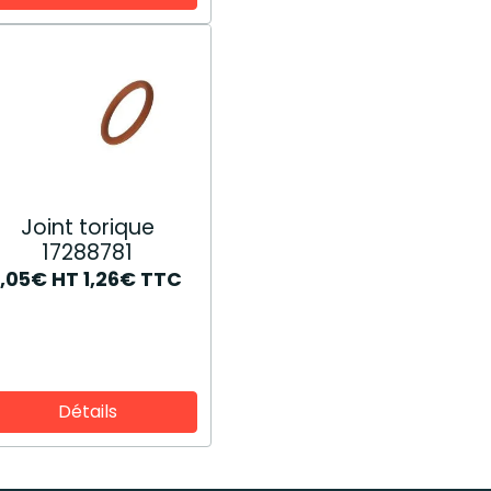
Joint torique
17288781
1,05€
HT
1,26€
TTC
Détails