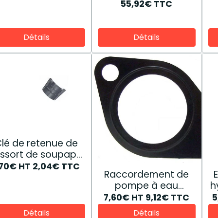
87394472
55,92€
TTC
Détails
Détails
lé de retenue de
essort de soupape
81876796
,70€
HT
2,04€
TTC
Raccordement de
pompe à eau
h
87800983
7,60€
HT
9,12€
TTC
5
Détails
Détails