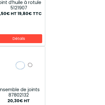
oint d’huile à rotule
5121907
6,50€
HT
19,80€
TTC
Détails
Ensemble de joints
87802132
20,30€
HT