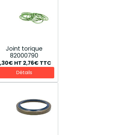
Joint torique
82000790
2,30€
HT
2,76€
TTC
Détails