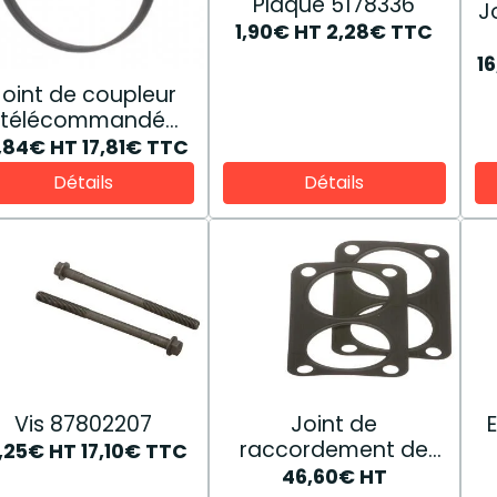
Plaque 5178336
J
1,90€
HT
2,28€
TTC
1
Joint de coupleur
télécommandé
E0NNR996CA
4,84€
HT
17,81€
TTC
Détails
Détails
Vis 87802207
Joint de
raccordement de
4,25€
HT
17,10€
TTC
sortie d’eau
46,60€
HT