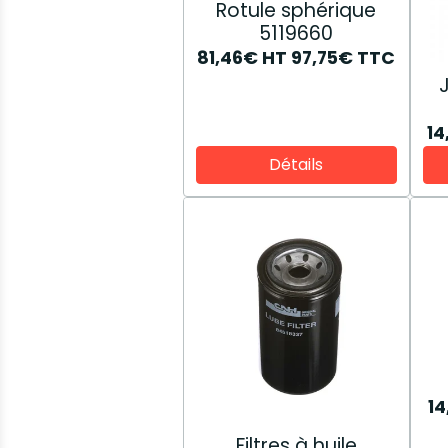
Rotule sphérique
5119660
81,46€
HT
97,75€
TTC
1
Détails
1
Filtres à huile