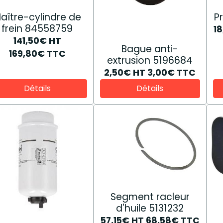
aître-cylindre de
P
frein 84558759
1
141,50€
HT
Bague anti-
169,80€
TTC
extrusion 5196684
2,50€
HT
3,00€
TTC
Détails
Détails
Segment racleur
d'huile 5131232
57,15€
HT
68,58€
TTC