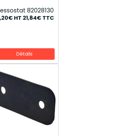
ressostat 82028130
8,20€
HT
21,84€
TTC
Détails