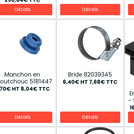
Détails
Détails
Manchon en
Bride 82039345
outchouc 5181447
6,40€
HT
7,68€
TTC
,70€
HT
8,04€
TTC
E
1
Détails
Détails