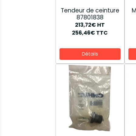
Tendeur de ceinture
M
87801838
213,72€
HT
256,46€
TTC
Détails