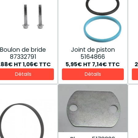
Boulon de bride
Joint de piston
87332791
5164866
,88€
HT
1,06€
TTC
5,95€
HT
7,14€
TTC
Détails
Détails