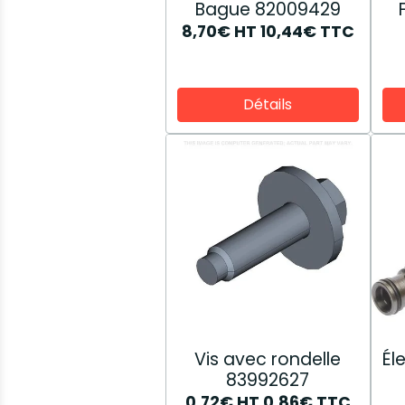
Bague 82009429
8,70€
HT
10,44€
TTC
Détails
Vis avec rondelle
Él
83992627
0,72€
HT
0,86€
TTC