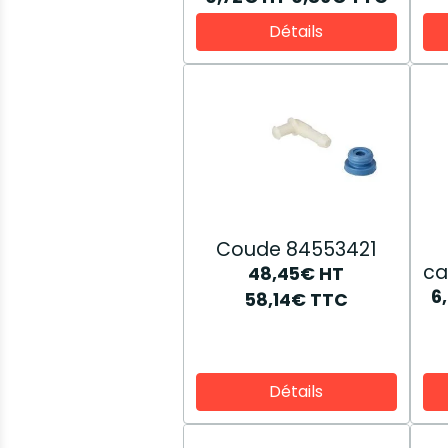
Détails
Coude 84553421
ca
48,45€
HT
6
58,14€
TTC
Détails