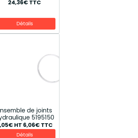
24,36€
TTC
Détails
Ensemble de joints
ydraulique 5195150
,05€
HT
6,06€
TTC
Détails