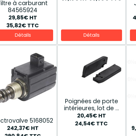
Filtre à carburant
84565924
29,85€
HT
35,82€
TTC
Détails
Détails
Poignées de porte
intérieures, lot de 2
82016406
20,45€
HT
ectrovalve 5168052
24,54€
TTC
242,37€
HT
9
290,84€
TTC