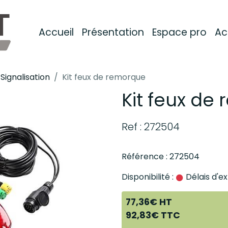
Accueil
Présentation
Espace pro
Ac
Signalisation
Kit feux de remorque
Kit feux de
Ref : 272504
Référence : 272504
Disponibilité :
Délais d'ex
77,36€ HT
92,83€ TTC