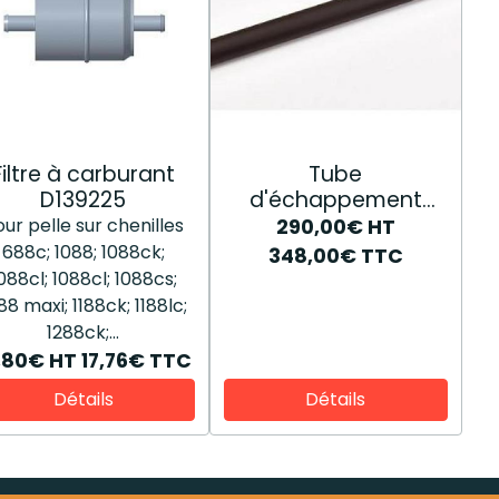
Filtre à carburant
Tube
D139225
d'échappement
84335271
ur pelle sur chenilles
290,00€
HT
688c; 1088; 1088ck;
348,00€
TTC
088cl; 1088cl; 1088cs;
88 maxi; 1188ck; 1188lc;
1288ck;...
,80€
HT
17,76€
TTC
Détails
Détails