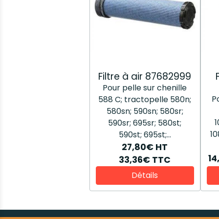
Filtre à air 87682999
Pour pelle sur chenille
Po
588 C; tractopelle 580n;
580sn; 590sn; 580sr;
1
590sr; 695sr; 580st;
10
590st; 695st;...
27,80€
HT
14
33,36€
TTC
Détails