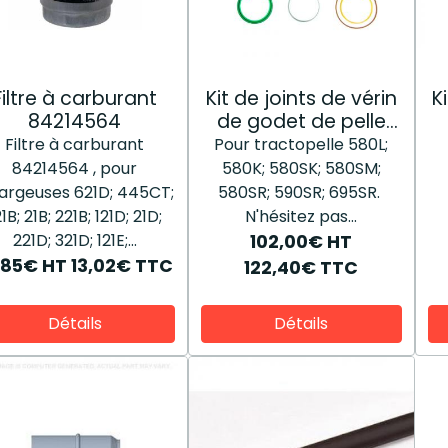
Filtre à carburant
Kit de joints de vérin
K
84214564
de godet de pelle
1542923C2
Filtre à carburant
Pour tractopelle 580L;
84214564 , pour
580K; 580SK; 580SM;
argeuses 621D; 445CT;
580SR; 590SR; 695SR.
21B; 21B; 221B; 121D; 21D;
N'hésitez pas...
221D; 321D; 121E;...
102,00€
HT
,85€
HT
13,02€
TTC
122,40€
TTC
Détails
Détails