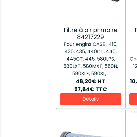
Filtre à air primaire
84217229
Pour engins CASE : 410,
430, 435, 440CT, 440,
445CT, 445, 580LPS,
Ch
580LXT, 580MXT, 580N,
1
580SLE, 580SL,...
48,20€
HT
10
57,84€
TTC
Détails