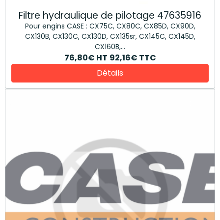
Filtre hydraulique de pilotage 47635916
Pour engins CASE : CX75C, CX80C, CX85D, CX90D,
CX130B, CX130C, CX130D, CX135sr, CX145C, CX145D,
CX160B,...
76,80€
HT
92,16€
TTC
Détails