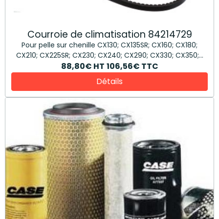
Courroie de climatisation 84214729
Pour pelle sur chenille CX130; CX135SR; CX160; CX180;
CX210; CX225SR; CX230; CX240; CX290; CX330; CX350;...
88,80€
HT
106,56€
TTC
Détails