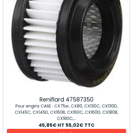
Reniflard 47587350
Pour engins CASE : CX75sr, CX80, CX130C, CX130D,
CX145C, CX145D, CX160B, CX160C, CX160D, CX180B,
CX180C,...
45,85€
HT
55,02€
TTC