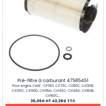
Pré-filtre à carburant 47585451
Pour engins CASE : CP350, CX75C, CX80C, CX130B,
CX130C, CX130D, CX135sr, CX145C, CX145D, CX160B,
CX160C,...
36,05€
HT
43,26€
TTC