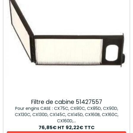
Filtre de cabine 51427557
Pour engins CASE : CX75C, CX80C, CX85D, CX90D,
CX130C, CX130D, CX145C, CX145D, CX160B, CX160C,
CX160D,...
76,85€
HT
92,22€
TTC