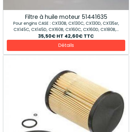
Filtre à huile moteur 51441635
Pour engins CASE : CX130B, CX130C, CX130D, CX135sr,
CX145C, CX145D, CX160B, CX160C, CX160D, CX180B,...
35,50€
HT
42,60€
TTC
Détails