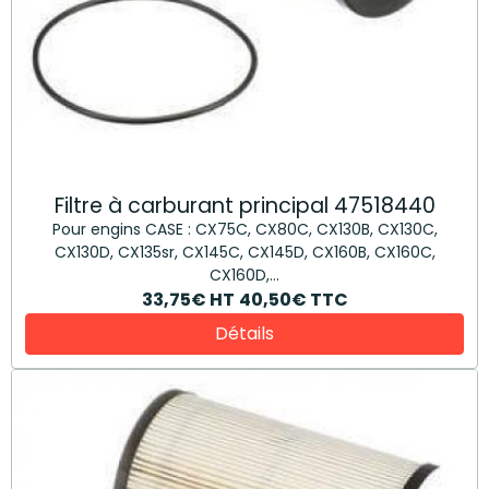
Filtre à carburant principal 47518440
Pour engins CASE : CX75C, CX80C, CX130B, CX130C,
CX130D, CX135sr, CX145C, CX145D, CX160B, CX160C,
CX160D,...
33,75€
HT
40,50€
TTC
Détails