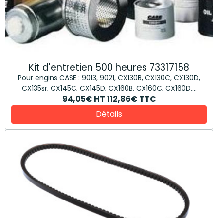
Kit d'entretien 500 heures 73317158
Pour engins CASE : 9013, 9021, CX130B, CX130C, CX130D,
CX135sr, CX145C, CX145D, CX160B, CX160C, CX160D,...
94,05€
HT
112,86€
TTC
Détails