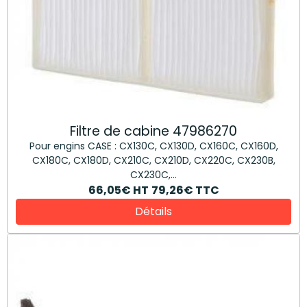
Filtre de cabine 47986270
Pour engins CASE : CX130C, CX130D, CX160C, CX160D,
CX180C, CX180D, CX210C, CX210D, CX220C, CX230B,
CX230C,...
66,05€
HT
79,26€
TTC
Détails