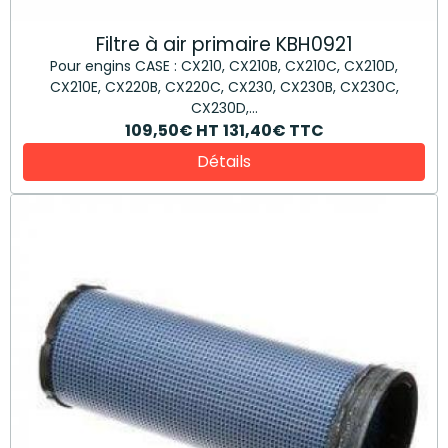
Filtre à air primaire KBH0921
Pour engins CASE : CX210, CX210B, CX210C, CX210D,
CX210E, CX220B, CX220C, CX230, CX230B, CX230C,
CX230D,...
109,50€
HT
131,40€
TTC
Détails