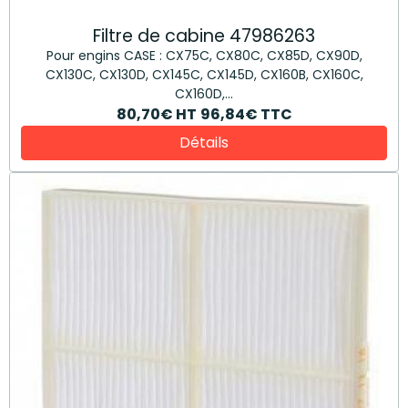
Filtre de cabine 47986263
Pour engins CASE : CX75C, CX80C, CX85D, CX90D,
CX130C, CX130D, CX145C, CX145D, CX160B, CX160C,
CX160D,...
80,70€
HT
96,84€
TTC
Détails