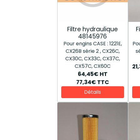
Filtre hydraulique
F
48145976
Pour engins CASE : 1221E,
Po
CX26B série 2 , CX26C,
s
CX30C, CX33C, CX37C,
CX57C, CX60C
21
64,45€
HT
77,34€
TTC
Détails