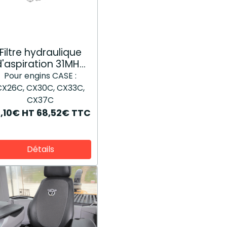
Filtre hydraulique
d'aspiration 31MH-
01210
Pour engins CASE :
CX26C, CX30C, CX33C,
CX37C
7,10€
HT
68,52€
TTC
Détails