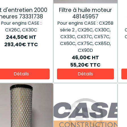
it d'entretien 2000
Filtre à huile moteur
heures 73331738
48145957
Pour engins CASE :
Pour engins CASE : CX26B
CX26C, CX30C
série 2 , CX26C, CX30C,
CX33C, CX37C, CX57C,
244,50€
HT
CX60C, CX75C, CX85D,
293,40€
TTC
CX90D
46,00€
HT
55,20€
TTC
Détails
Détails