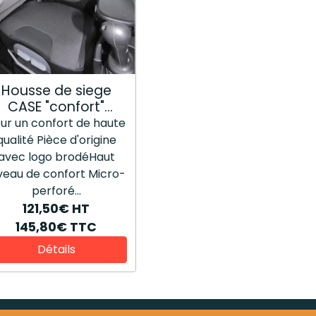
Housse de siege
CASE "confort"
48196825
ur un confort de haute
qualité Pièce d'origine
avec logo brodéHaut
veau de confort Micro-
perforé...
121,50€
HT
145,80€
TTC
Détails