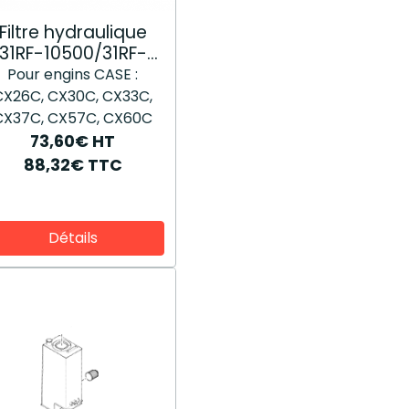
Filtre hydraulique
31RF-10500/31RF-
10050
Pour engins CASE :
CX26C, CX30C, CX33C,
CX37C, CX57C, CX60C
73,60€
HT
88,32€
TTC
Détails