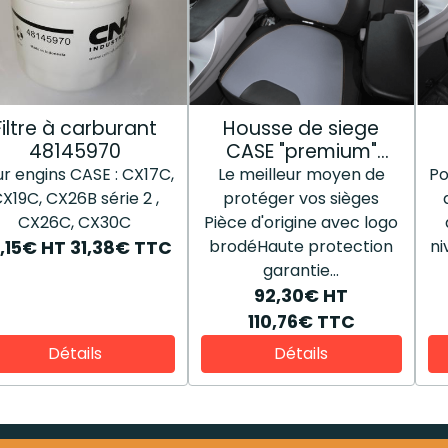
Filtre à carburant
Housse de siege
48145970
CASE "premium"
48196807
r engins CASE : CX17C,
Le meilleur moyen de
Po
X19C, CX26B série 2 ,
protéger vos sièges
CX26C, CX30C
Pièce d'origine avec logo
brodéHaute protection
ni
,15€
HT
31,38€
TTC
garantie...
92,30€
HT
110,76€
TTC
Détails
Détails