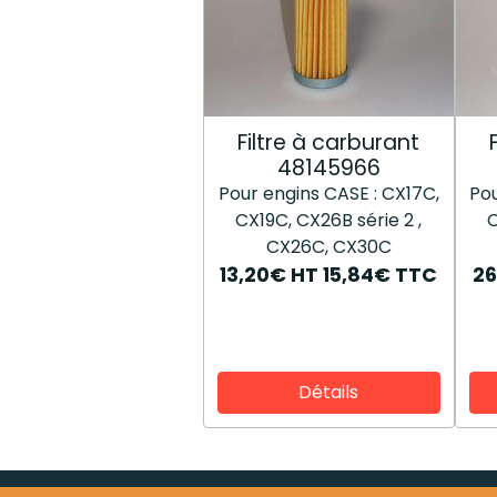
Filtre à carburant
48145966
Pour engins CASE : CX17C,
Pou
CX19C, CX26B série 2 ,
C
CX26C, CX30C
13,20€
HT
15,84€
TTC
26
Détails