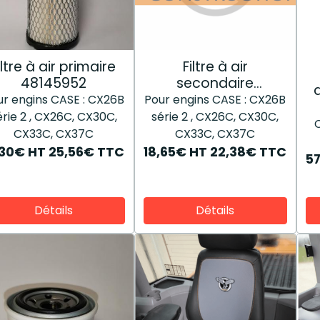
iltre à air primaire
Filtre à air
48145952
secondaire
48145950
ur engins CASE : CX26B
Pour engins CASE : CX26B
érie 2 , CX26C, CX30C,
série 2 , CX26C, CX30C,
CX33C, CX37C
CX33C, CX37C
,30€
HT
25,56€
TTC
18,65€
HT
22,38€
TTC
5
Détails
Détails