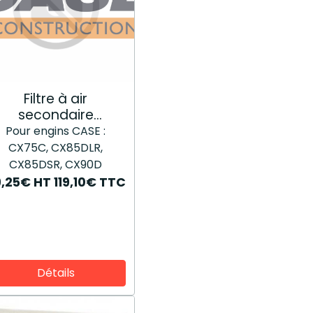
Filtre à air
secondaire
KAH17400
Pour engins CASE :
CX75C, CX85DLR,
CX85DSR, CX90D
9,25€
HT
119,10€
TTC
Détails