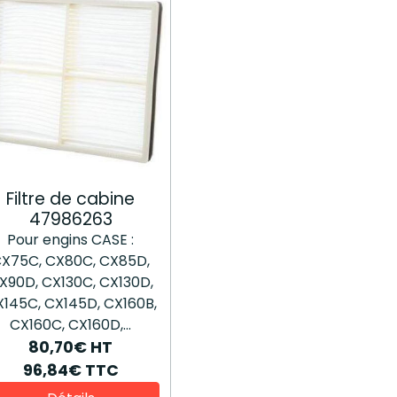
Filtre de cabine
47986263
Pour engins CASE :
X75C, CX80C, CX85D,
X90D, CX130C, CX130D,
145C, CX145D, CX160B,
CX160C, CX160D,...
80,70€
HT
96,84€
TTC