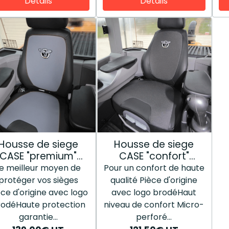
Détails
Détails
Housse de siege
Housse de siege
CASE "premium"
CASE "confort"
48196810
48196829
e meilleur moyen de
Pour un confort de haute
protéger vos sièges
qualité Pièce d'origine
èce d'origine avec logo
avec logo brodéHaut
rodéHaute protection
niveau de confort Micro-
garantie...
perforé...