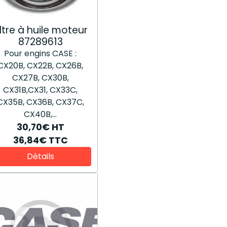
iltre à huile moteur
87289613
Pour engins CASE :
CX20B, CX22B, CX26B,
CX27B, CX30B,
CX31B,CX31, CX33C,
CX35B, CX36B, CX37C,
CX40B,...
30,70€
HT
36,84€
TTC
Détails