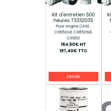
Kit d'entretien 500
K
heures 73332035
Pour engins CASE :
CX85DLR, CX85DSR,
CX90D
164,50€
HT
197,40€
TTC
Détails