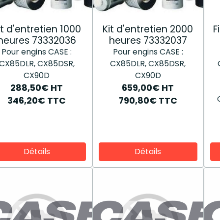
it d'entretien 1000
Kit d'entretien 2000
F
heures 73332036
heures 73332037
Pour engins CASE :
Pour engins CASE :
CX85DLR, CX85DSR,
CX85DLR, CX85DSR,
CX90D
CX90D
288,50€
HT
659,00€
HT
346,20€
TTC
790,80€
TTC
Détails
Détails