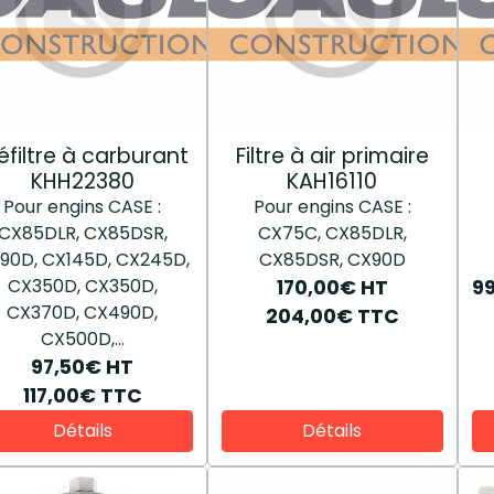
éfiltre à carburant
Filtre à air primaire
KHH22380
KAH16110
Pour engins CASE :
Pour engins CASE :
CX85DLR, CX85DSR,
CX75C, CX85DLR,
90D, CX145D, CX245D,
CX85DSR, CX90D
CX350D, CX350D,
170,00€
HT
9
CX370D, CX490D,
204,00€
TTC
CX500D,...
97,50€
HT
117,00€
TTC
Détails
Détails