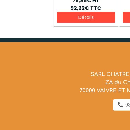
76,85€
HT
92,22€
TTC
Détails
SARL CHATRE
ZA du C
70000 VAIVRE ET
03