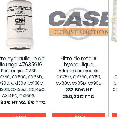
ltre hydraulique de
Filtre de retour
ilotage 47635916
hydraulique
KAJ11040
Pour engins CASE :
Adapté aux models:
X75C, CX80C, CX85D,
CX75sr, CX75C, CX80,
C
90D, CX130B, CX130C,
CX80C, CX85D, CX90D
C
130D, CX135sr, CX145C,
CX
233,50€
HT
CX145D, CX160B,...
280,20€
TTC
,80€
HT
92,16€
TTC