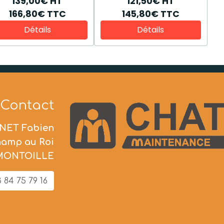
139,00€
HT
121,50€
HT
166,80€
TTC
145,80€
TTC
Détails
Détails
Contact
NET Fabien
hamp au Roi
 MONTOILLE
 84 75 79 16