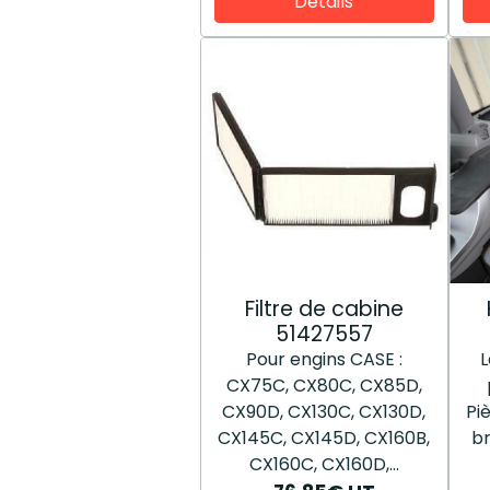
Détails
Filtre de cabine
51427557
Pour engins CASE :
L
CX75C, CX80C, CX85D,
CX90D, CX130C, CX130D,
Pi
CX145C, CX145D, CX160B,
b
CX160C, CX160D,...