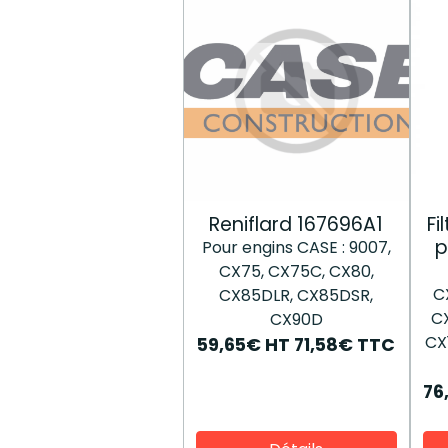
Reniflard 167696A1
Fi
p
Pour engins CASE : 9007,
CX75, CX75C, CX80,
C
CX85DLR, CX85DSR,
CX
CX90D
CX
59,65€
HT
71,58€
TTC
76