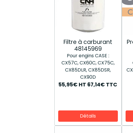
Filtre à carburant
Pr
48145969
Pour engins CASE :
CX57C, CX60C, CX75C,
CX85DLR, CX85DSR,
CX
CX90D
55,95€
HT
67,14€
TTC
Détails