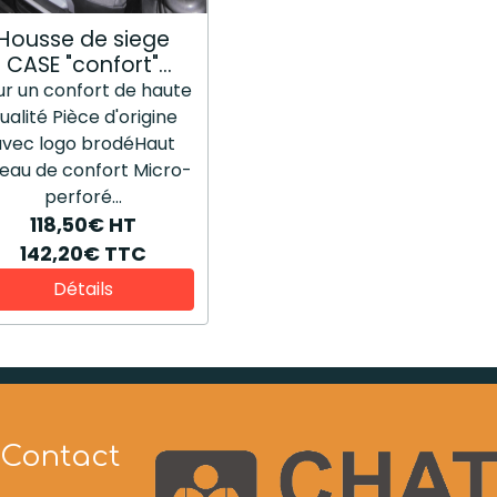
Housse de siege
CASE "confort"
48196827
ur un confort de haute
ualité Pièce d'origine
avec logo brodéHaut
veau de confort Micro-
perforé...
118,50€
HT
142,20€
TTC
Détails
Contact