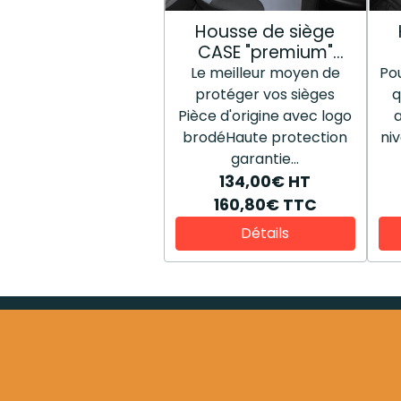
Housse de siège
CASE "premium"
48196808
Le meilleur moyen de
Po
protéger vos sièges
q
Pièce d'origine avec logo
brodéHaute protection
ni
garantie...
134,00€
HT
160,80€
TTC
Détails