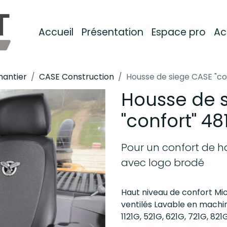
Accueil
Présentation
Espace pro
Ac
hantier
CASE Construction
Housse de siege CASE "co
Housse de 
"confort" 4
Pour un confort de ha
avec logo brodé
Haut niveau de confort Mi
ventilés Lavable en machi
1121G, 521G, 621G, 721G, 821