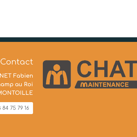
Contact
NET Fabien
hamp au Roi
 MONTOILLE
 84 75 79 16