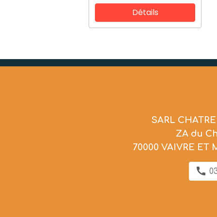
Détails
SARL CHATRE
ZA du C
70000 VAIVRE ET
03