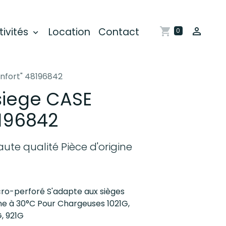
tivités
Location
Contact
0
nfort" 48196842
siege CASE
8196842
ute qualité Pièce d'origine
cro-perforé S'adapte aux sièges
ne à 30°C Pour Chargeuses 1021G,
G, 921G