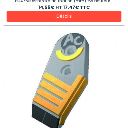
HUA761106Entraxe de fixation (mm) :65 Hauteur...
14,56€
HT
17,47€
TTC
Détails