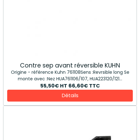
Contre sep avant réversible KUHN
Origine - référence Kuhn 761108Sens :Revrsible long Se
monte avec :Nez HUA761106/107, HUA223120/121...
55,50€
HT
66,60€
TTC
Détails