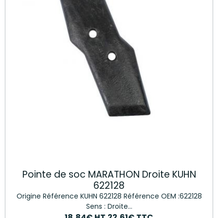
Pointe de soc MARATHON Droite KUHN
622128
Origine Référence KUHN 622128 Référence OEM :622128
Sens : Droite...
18,84€
HT
22,61€
TTC