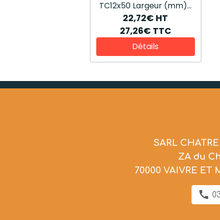
TC12x50 Largeur (mm)...
22,72€
HT
27,26€
TTC
Détails
SARL CHATRE
ZA du C
70000 VAIVRE ET
03