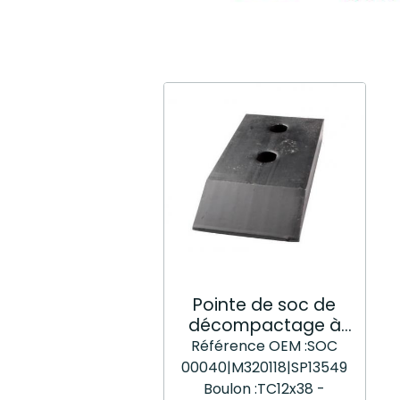
Pointe de soc de
décompactage à
boulonner soc00040
Référence OEM :SOC
00040|M320118|SP13549
Boulon :TC12x38 -