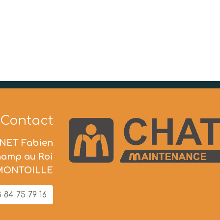
Contact
NET Fabien
hamp au Roi
 MONTOILLE
 84 75 79 16