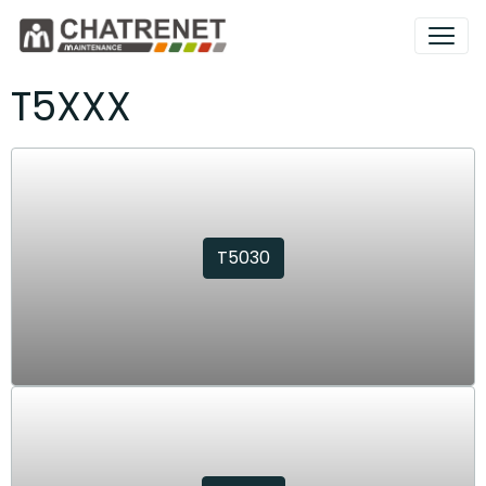
T5XXX
T5030