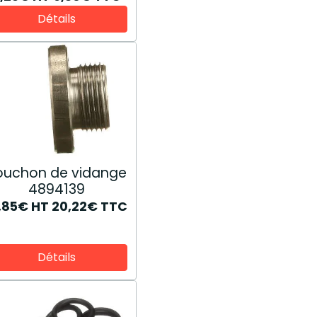
Détails
ouchon de vidange
4894139
6,85€
HT
20,22€
TTC
Détails