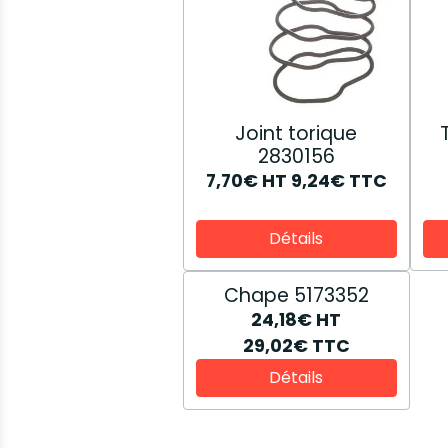
Joint torique
2830156
7,70€
HT
9,24€
TTC
Détails
Chape 5173352
24,18€
HT
29,02€
TTC
Détails