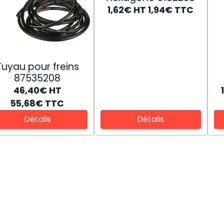
1,62€
HT
1,94€
TTC
Tuyau pour freins
87535208
46,40€
HT
55,68€
TTC
Détails
Détails