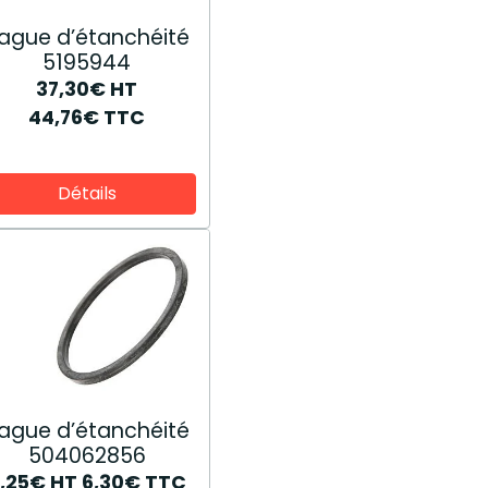
ague d’étanchéité
5195944
37,30€
HT
44,76€
TTC
Détails
ague d’étanchéité
504062856
5,25€
HT
6,30€
TTC