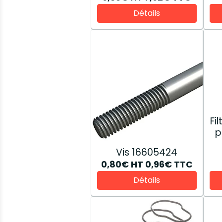
Détails
Fi
p
Vis 16605424
0,80€
HT
0,96€
TTC
Détails