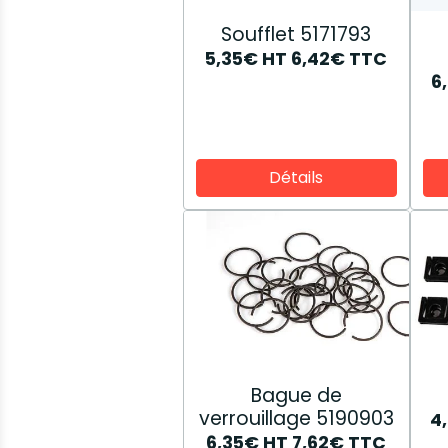
Soufflet 5171793
5,35€
HT
6,42€
TTC
6
Détails
Bague de
verrouillage 5190903
4
6,35€
HT
7,62€
TTC