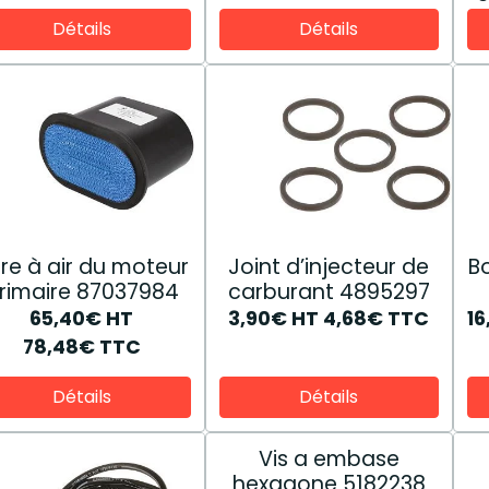
Détails
Détails
ltre à air du moteur
Joint d’injecteur de
B
rimaire 87037984
carburant 4895297
65,40€
HT
3,90€
HT
4,68€
TTC
1
78,48€
TTC
Détails
Détails
Vis a embase
hexagone 5182238