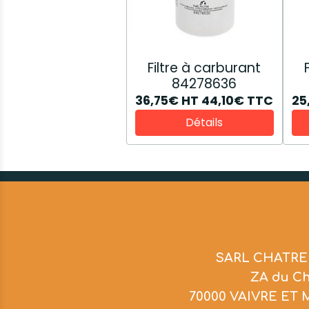
Filtre à carburant
84278636
36,75€
HT
44,10€
TTC
25
Détails
SARL CHATRE
ZA du C
70000 VAIVRE ET