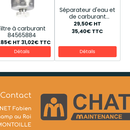
Séparateur d'eau et
de carburant
84170818
29,50€
HT
Filtre à carburant
35,40€
TTC
84565884
,85€
HT
31,02€
TTC
Détails
Détails
Contact
NET Fabien
hamp au Roi
 MONTOILLE