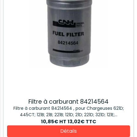
Filtre à carburant 84214564
Filtre à carburant 84214564 , pour Chargeuses 621D;
445CT; 121B; 21B; 221B; 121D; 21D; 221D; 321D; 121E;...
10,85€
HT
13,02€
TTC
Détails