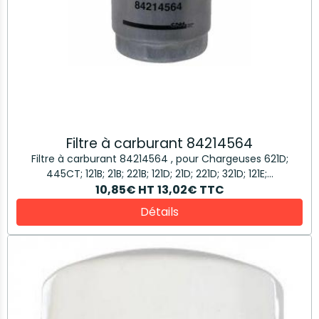
Filtre à carburant 84214564
Filtre à carburant 84214564 , pour Chargeuses 621D;
445CT; 121B; 21B; 221B; 121D; 21D; 221D; 321D; 121E;...
10,85€
HT
13,02€
TTC
Détails