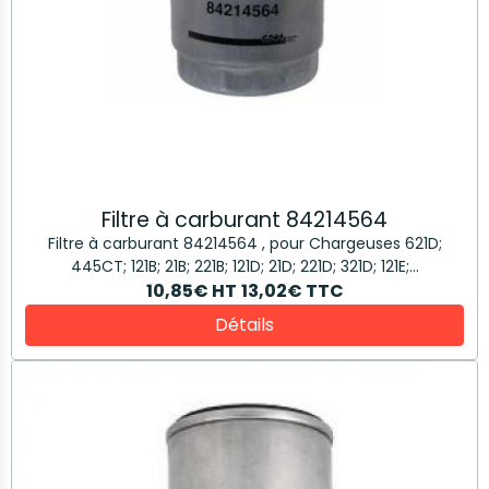
Filtre à carburant 84214564
Filtre à carburant 84214564 , pour Chargeuses 621D;
445CT; 121B; 21B; 221B; 121D; 21D; 221D; 321D; 121E;...
10,85€
HT
13,02€
TTC
Détails