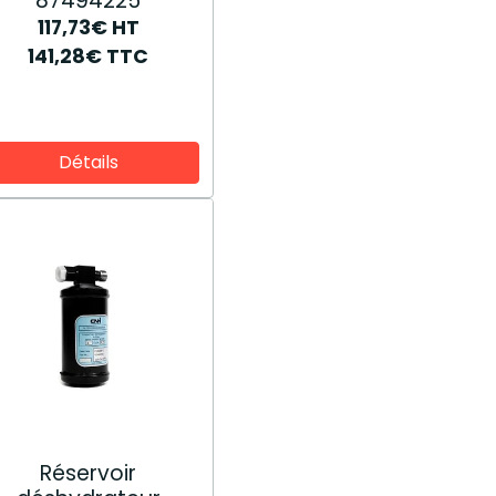
87494225
117,73€
HT
141,28€
TTC
Détails
Réservoir