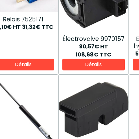
Relais 7525171
,10€
HT
31,32€
TTC
Électrovalve 9970157
h
90,57€
HT
5
108,68€
TTC
Détails
Détails