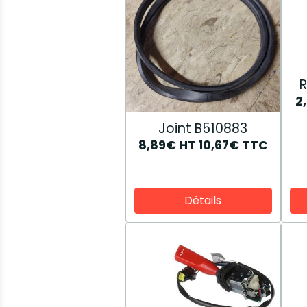
R
2
Joint B510883
8,89€
HT
10,67€
TTC
Détails