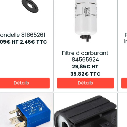
ondelle 81865261
i
,05€
HT
2,46€
TTC
Filtre à carburant
84565924
29,85€
HT
35,82€
TTC
Détails
Détails