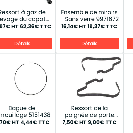
Ressort à gaz de
Ensemble de miroirs
levage du capot
- Sans verre 9971672
82019392
,97€
HT
62,36€
TTC
16,14€
HT
19,37€
TTC
Détails
Détails
Bague de
Ressort de la
rrouillage 5151438
poignée de porte
82035974
,70€
HT
4,44€
TTC
7,50€
HT
9,00€
TTC