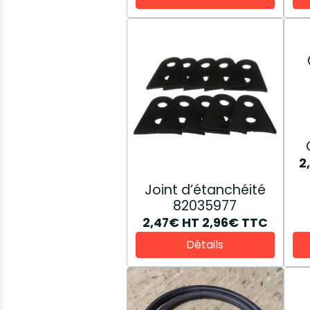
2
Joint d’étanchéité
82035977
2,47€
HT
2,96€
TTC
Détails