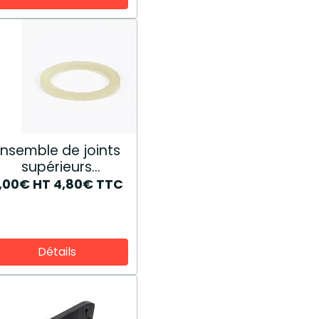
Ensemble de joints
supérieurs
C9NN6734A
,00€
HT
4,80€
TTC
Détails