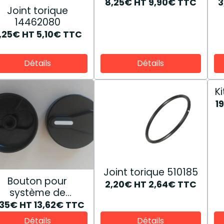
8,25€
HT
9,90€
TTC
3
Joint torique
14462080
,25€
HT
5,10€
TTC
Détails
Détails
K
1
Joint torique 510185
Bouton pour
2,20€
HT
2,64€
TTC
système de
climatisation
1,35€
HT
13,62€
TTC
81867241
Détails
Détails