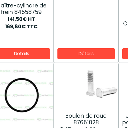
aître-cylindre de
frein 84558759
141,50€
HT
C
169,80€
TTC
Détails
Détails
Boulon de roue
87651028
po