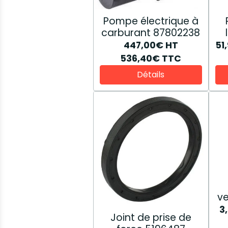
Pompe électrique à
carburant 87802238
447,00€
HT
51
536,40€
TTC
Détails
ve
3
Joint de prise de