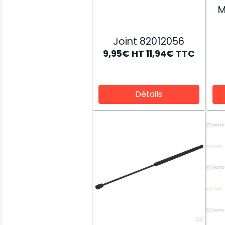
M
Joint 82012056
9,95€
HT
11,94€
TTC
Détails