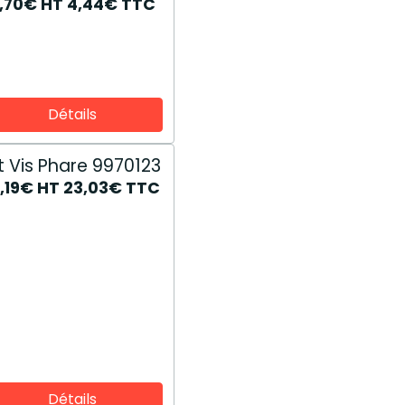
d'huile du
,70€
HT
4,44€
TTC
turbocompresseur
J937706
Détails
it Vis Phare 9970123
9,19€
HT
23,03€
TTC
Détails