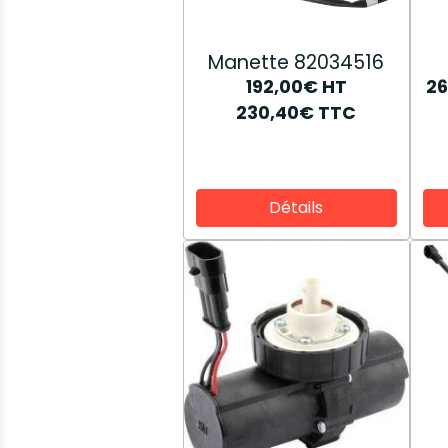
Manette 82034516
192,00€
HT
26
230,40€
TTC
Détails