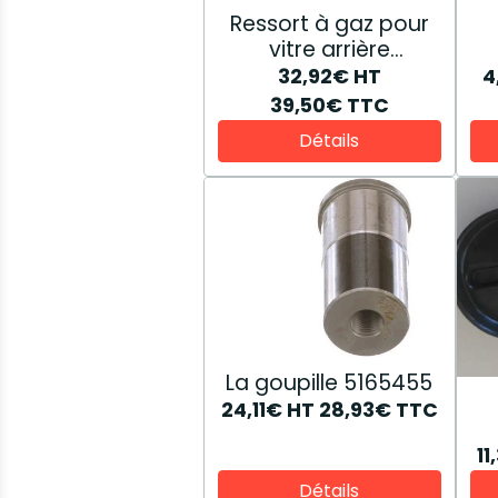
Ressort à gaz pour
vitre arrière
82019393
32,92€
HT
4
39,50€
TTC
Détails
La goupille 5165455
24,11€
HT
28,93€
TTC
1
Détails