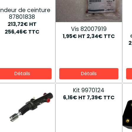
ndeur de ceinture
87801838
213,72€
HT
Vis 82007919
256,46€
TTC
1,95€
HT
2,34€
TTC
2
Détails
Détails
Kit 9970124
6,16€
HT
7,39€
TTC