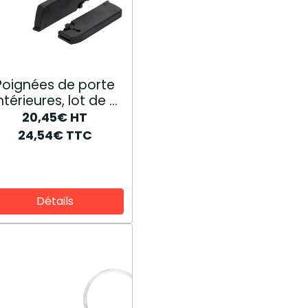
Poignées de porte
ntérieures, lot de 2
82016406
20,45€
HT
24,54€
TTC
Détails