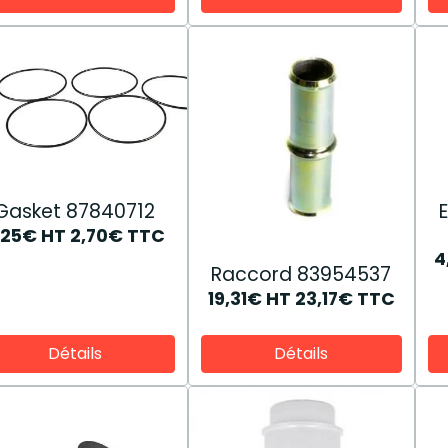
Gasket 87840712
,25€
HT
2,70€
TTC
4
Raccord 83954537
19,31€
HT
23,17€
TTC
Détails
Détails