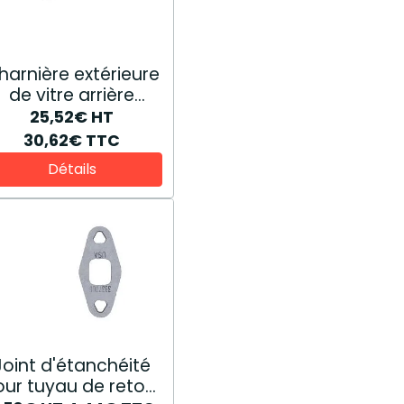
harnière extérieure
de vitre arrière
82000317
25,52€
HT
30,62€
TTC
Détails
Joint d'étanchéité
ur tuyau de retour