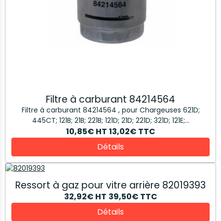
Filtre à carburant 84214564
Filtre à carburant 84214564 , pour Chargeuses 621D;
445CT; 121B; 21B; 221B; 121D; 21D; 221D; 321D; 121E;...
10,85€
HT
13,02€
TTC
Détails
Ressort à gaz pour vitre arrière 82019393
32,92€
HT
39,50€
TTC
Détails