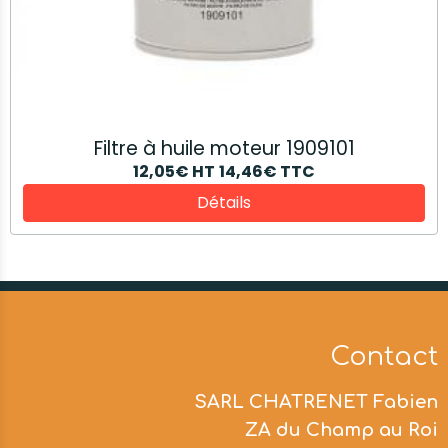
Filtre à huile moteur 1909101
12,05€
HT
14,46€
TTC
Détails
Contact
SARL CHATRENET Fabien
ZA du Champ au Roi