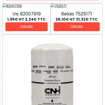
Vis 82007919
Relais 7525171
1,95€
HT
2,34€
TTC
26,10€
HT
31,32€
TTC
Détails
Détails