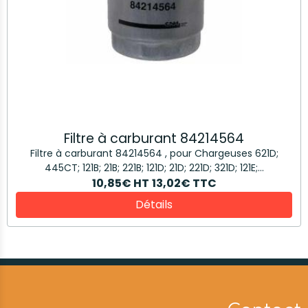
Filtre à carburant 84214564
Filtre à carburant 84214564 , pour Chargeuses 621D;
445CT; 121B; 21B; 221B; 121D; 21D; 221D; 321D; 121E;...
10,85€
HT
13,02€
TTC
Détails