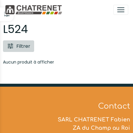
L524
Filtrer
Aucun produit à afficher
Contact
SARL CHATRENET Fabien
ZA du Champ au Roi