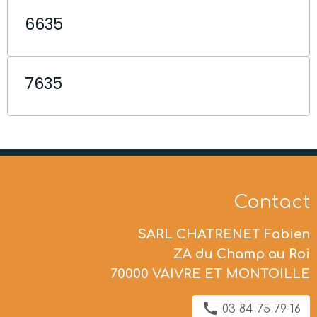
6635
7635
Contact
SARL CHATRENET Fabien
ZA du Champ au Roi
70000 VAIVRE ET MONTOILLE
03 84 75 79 16