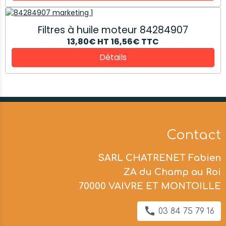
Filtres à huile moteur 84284907
13,80€
HT
16,56€
TTC
Détails
Contact
SARL CHATRENET Fabien
ZA du Champ au Roi
70000 VAIVRE ET MONTOILLE
03 84 75 79 16