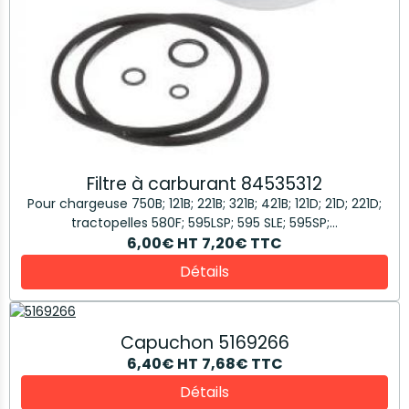
Filtre à carburant 84535312
Pour chargeuse 750B; 121B; 221B; 321B; 421B; 121D; 21D; 221D;
tractopelles 580F; 595LSP; 595 SLE; 595SP;...
6,00€
HT
7,20€
TTC
Détails
Capuchon 5169266
6,40€
HT
7,68€
TTC
Détails