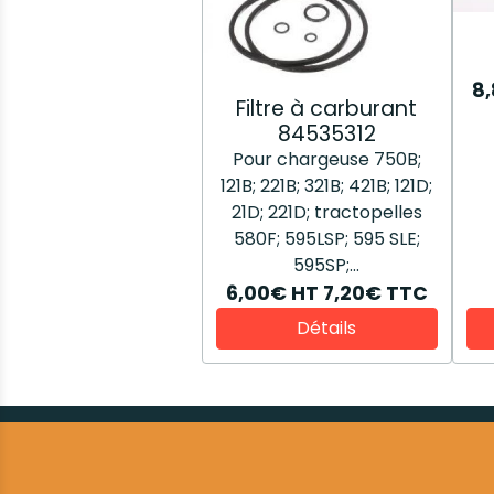
8
Filtre à carburant
84535312
Pour chargeuse 750B;
121B; 221B; 321B; 421B; 121D;
21D; 221D; tractopelles
580F; 595LSP; 595 SLE;
595SP;...
6,00€
HT
7,20€
TTC
Détails