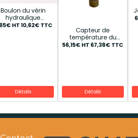
Boulon du vérin
J
hydraulique
87802206
,85€
HT
10,62€
TTC
Capteur de
température du
moteur 47598516
56,15€
HT
67,38€
TTC
Détails
Détails