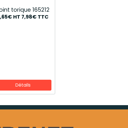
oint torique 165212
6,65€
HT
7,98€
TTC
Détails