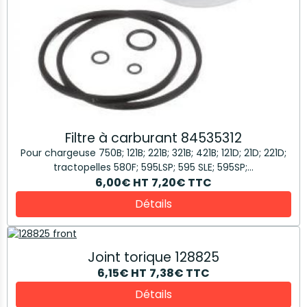
Filtre à carburant 84535312
Pour chargeuse 750B; 121B; 221B; 321B; 421B; 121D; 21D; 221D;
tractopelles 580F; 595LSP; 595 SLE; 595SP;...
6,00€
HT
7,20€
TTC
Détails
Joint torique 128825
6,15€
HT
7,38€
TTC
Détails