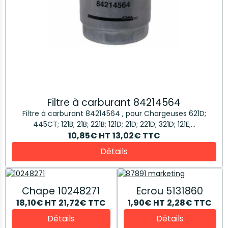
Filtre à carburant 84214564
Filtre à carburant 84214564 , pour Chargeuses 621D;
445CT; 121B; 21B; 221B; 121D; 21D; 221D; 321D; 121E;...
10,85€
HT
13,02€
TTC
Détails
Chape 10248271
Ecrou 5131860
18,10€
HT
21,72€
TTC
1,90€
HT
2,28€
TTC
Détails
Détails