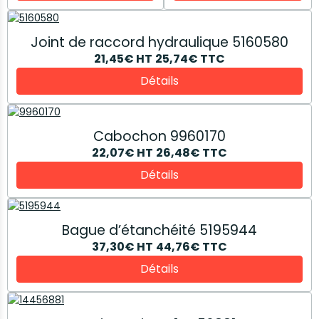
Joint de raccord hydraulique 5160580
21,45€
HT
25,74€
TTC
Détails
Cabochon 9960170
22,07€
HT
26,48€
TTC
Détails
Bague d’étanchéité 5195944
37,30€
HT
44,76€
TTC
Détails