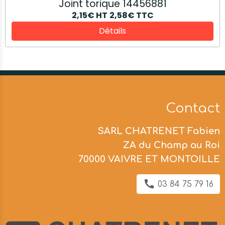
Joint torique 14456881
2,15€
HT
2,58€
TTC
Détails
Contact
SARL CHATRENET Fabien
ZA du Champ au Roi
70000 VAIVRE ET MONTOILLE
03 84 75 79 16