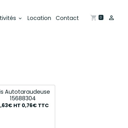
tivités
Location
Contact
0
is Autotaraudeuse
15688304
0,63€
HT
0,76€
TTC