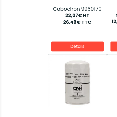
Cabochon 9960170
22,07€
HT
1
26,48€
TTC
Détails