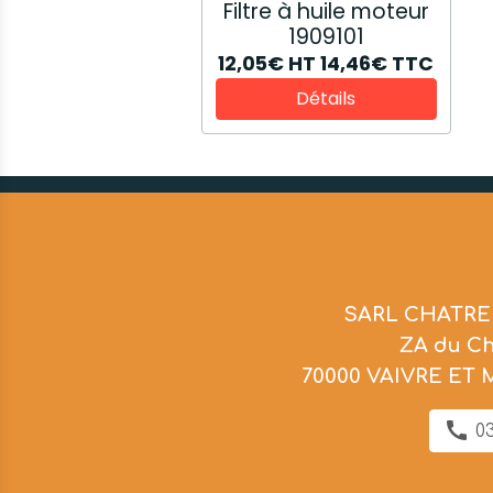
Filtre à huile moteur
1909101
12,05€
HT
14,46€
TTC
Détails
SARL CHATRE
ZA du C
70000 VAIVRE ET
03