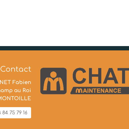
Contact
NET Fabien
hamp au Roi
 MONTOILLE
 84 75 79 16