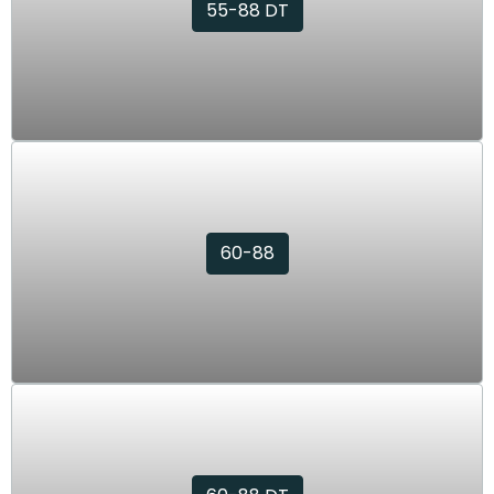
55-88 DT
60-88