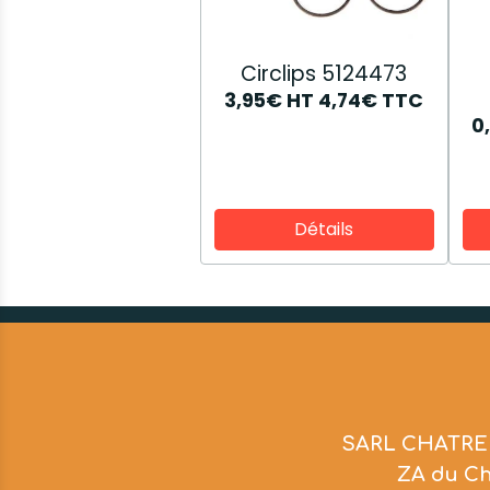
Circlips 5124473
3,95€
HT
4,74€
TTC
0
Détails
SARL CHATRE
ZA du C