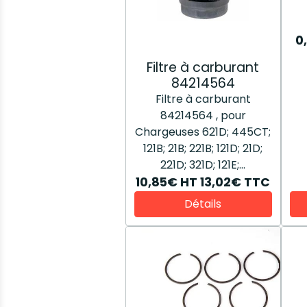
0
Filtre à carburant
84214564
Filtre à carburant
84214564 , pour
Chargeuses 621D; 445CT;
121B; 21B; 221B; 121D; 21D;
221D; 321D; 121E;...
10,85€
HT
13,02€
TTC
Détails