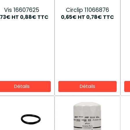
Vis 16607625
Circlip 11066876
,73€
HT
0,88€
TTC
0,65€
HT
0,78€
TTC
Détails
Détails