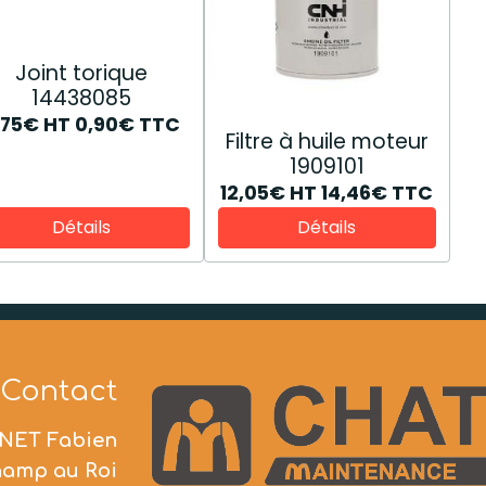
Joint torique
14438085
,75€
HT
0,90€
TTC
Filtre à huile moteur
1909101
12,05€
HT
14,46€
TTC
Détails
Détails
Contact
NET Fabien
hamp au Roi