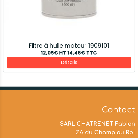
Filtre à huile moteur 1909101
12,05€
HT
14,46€
TTC
Détails
Contact
SARL CHATRENET Fabien
ZA du Champ au Roi