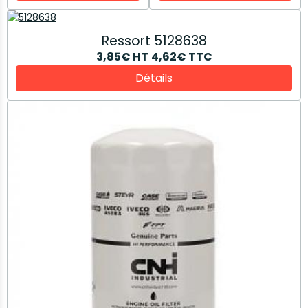
Ressort 5128638
3,85€
HT
4,62€
TTC
Détails