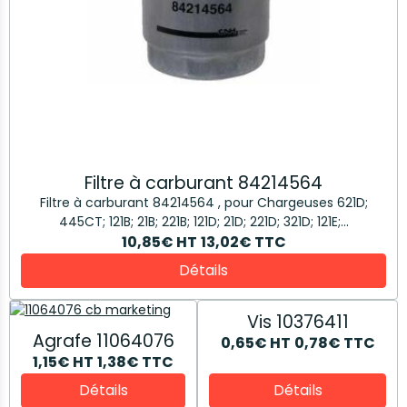
Filtre à carburant 84214564
Filtre à carburant 84214564 , pour Chargeuses 621D;
445CT; 121B; 21B; 221B; 121D; 21D; 221D; 321D; 121E;...
10,85€
HT
13,02€
TTC
Détails
Vis 10376411
Agrafe 11064076
0,65€
HT
0,78€
TTC
1,15€
HT
1,38€
TTC
Détails
Détails