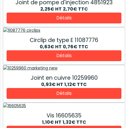
Joint de pompe d'injection 4851923
2,25€
HT
2,70€
TTC
Détails
Circlip de type E 11087776
0,63€
HT
0,76€
TTC
Détails
Joint en cuivre 10259960
0,93€
HT
1,12€
TTC
Détails
Vis 16605635
1,10€
HT
1,32€
TTC