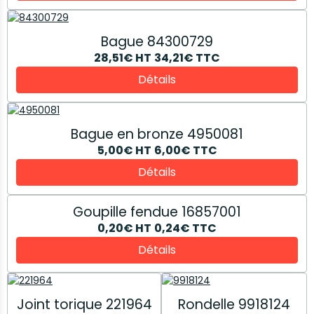
Bague 84300729
28,51€
HT
34,21€
TTC
Détails
Bague en bronze 4950081
5,00€
HT
6,00€
TTC
Détails
Goupille fendue 16857001
0,20€
HT
0,24€
TTC
Détails
Joint torique 221964
Rondelle 9918124