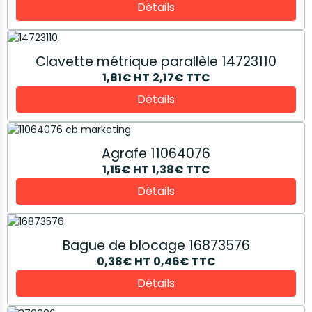
Détails
Clavette métrique parallèle 14723110
1,81€
HT
2,17€
TTC
Détails
Agrafe 11064076
1,15€
HT
1,38€
TTC
Détails
Bague de blocage 16873576
0,38€
HT
0,46€
TTC
Détails