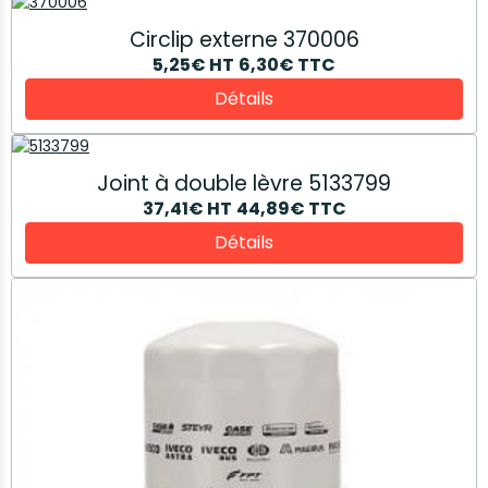
Circlip externe 370006
5,25€
HT
6,30€
TTC
Détails
Joint à double lèvre 5133799
37,41€
HT
44,89€
TTC
Détails