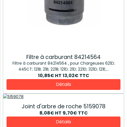
Filtre à carburant 84214564
Filtre à carburant 84214564 , pour Chargeuses 621D;
445CT; 121B; 21B; 221B; 121D; 21D; 221D; 321D; 121E;...
10,85€
HT
13,02€
TTC
Détails
Joint d'arbre de roche 5159078
8,08€
HT
9,70€
TTC
Détails