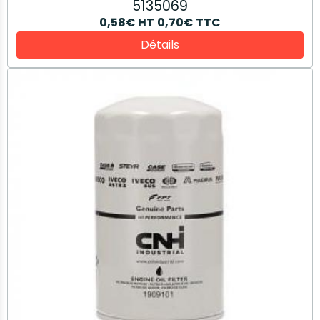
5135069
0,58€
HT
0,70€
TTC
Détails