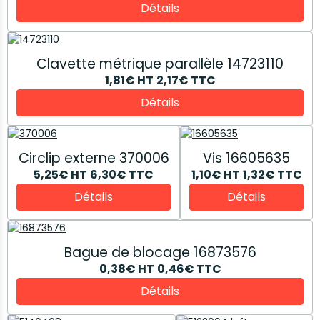
Détails
Clavette métrique parallèle 14723110
1,81€
HT
2,17€
TTC
Détails
Circlip externe 370006
Vis 16605635
5,25€
HT
6,30€
TTC
1,10€
HT
1,32€
TTC
Détails
Détails
Bague de blocage 16873576
0,38€
HT
0,46€
TTC
Détails