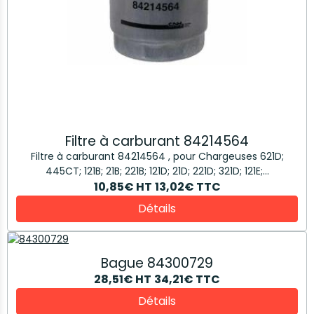
Filtre à carburant 84214564
Filtre à carburant 84214564 , pour Chargeuses 621D;
445CT; 121B; 21B; 221B; 121D; 21D; 221D; 321D; 121E;...
10,85€
HT
13,02€
TTC
Détails
Bague 84300729
28,51€
HT
34,21€
TTC
Détails