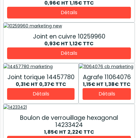
0,96€
HT
1,15€
TTC
Détails
Joint en cuivre 10259960
0,93€
HT
1,12€
TTC
Détails
Joint torique 14457780
Agrafe 11064076
0,31€
HT
0,37€
TTC
1,15€
HT
1,38€
TTC
Détails
Détails
Boulon de verrouillage hexagonal
14233424
1,85€
HT
2,22€
TTC