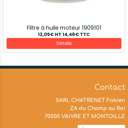
Filtre à huile moteur 1909101
12,05€
HT
14,46€
TTC
Détails
Contact
SARL CHATRENET Fabien
ZA du Champ au Roi
70000 VAIVRE ET MONTOILLE