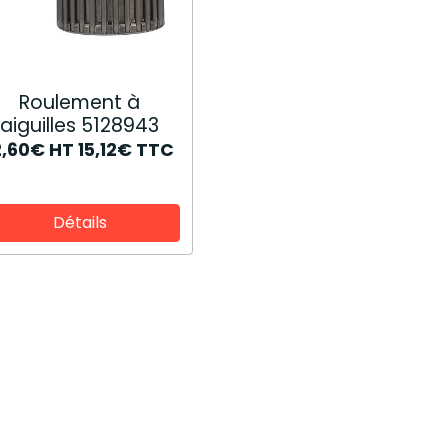
Roulement à
aiguilles 5128943
2,60€
HT
15,12€
TTC
Détails