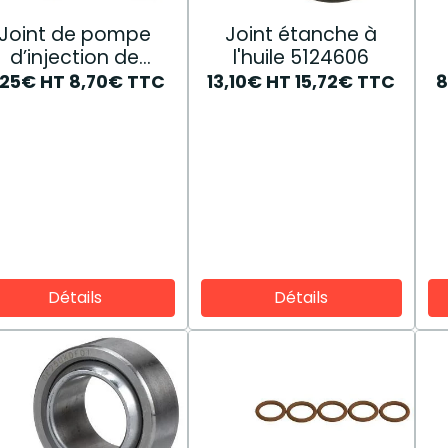
Joint de pompe
Joint étanche à
d’injection de
l'huile 5124606
rburant 98400782
,25€
HT
8,70€
TTC
13,10€
HT
15,72€
TTC
8
Détails
Détails