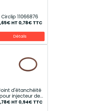
Circlip 11066876
,65€
HT
0,78€
TTC
Détails
Joint d'étanchéité
pour injecteur de
carburant 17278981
,78€
HT
0,94€
TTC