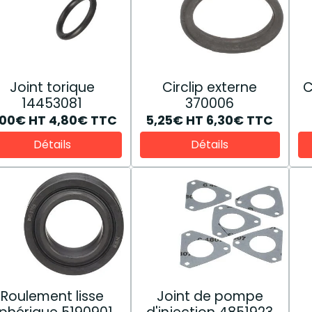
Joint torique
Circlip externe
C
14453081
370006
,00€
HT
4,80€
TTC
5,25€
HT
6,30€
TTC
Détails
Détails
Roulement lisse
Joint de pompe