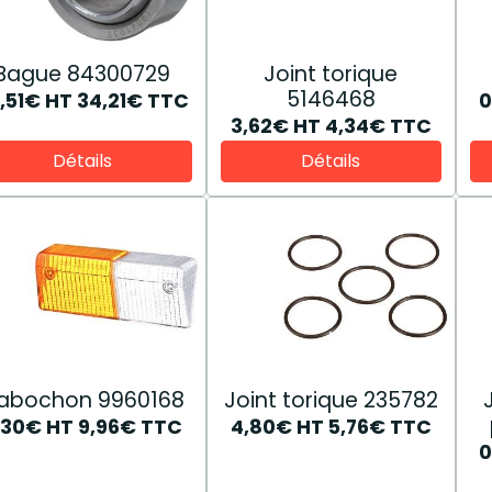
Bague 84300729
Joint torique
5146468
,51€
HT
34,21€
TTC
0
3,62€
HT
4,34€
TTC
Détails
Détails
abochon 9960168
Joint torique 235782
,30€
HT
9,96€
TTC
4,80€
HT
5,76€
TTC
0