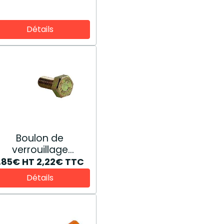
Détails
Boulon de
verrouillage
exagonal 14233424
1,85€
HT
2,22€
TTC
Détails