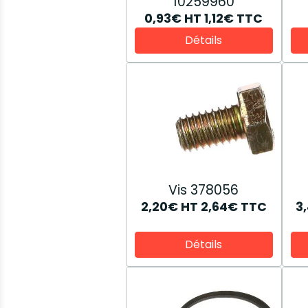
10259960
0,93€
HT
1,12€
TTC
Détails
Vis 378056
2,20€
HT
2,64€
TTC
3
Détails