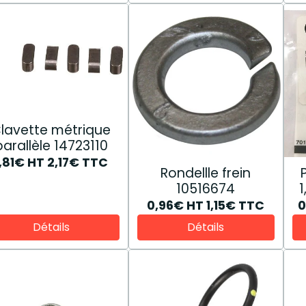
lavette métrique
parallèle 14723110
1,81€
HT
2,17€
TTC
Rondellle frein
Pi
10516674
1
0,96€
HT
1,15€
TTC
0
Détails
Détails