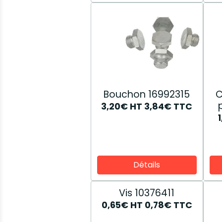
Bouchon 16992315
C
3,20€
HT
3,84€
TTC
Détails
Vis 10376411
0,65€
HT
0,78€
TTC