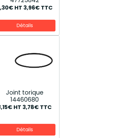
47725842
3,30€
HT
3,96€
TTC
Détails
Joint torique
14460680
3,15€
HT
3,78€
TTC
Détails