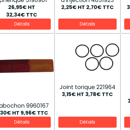
phérique 5190901
d'injection 4851923
26,95€
HT
2,25€
HT
2,70€
TTC
32,34€
TTC
Détails
Détails
Joint torique 221964
3,15€
HT
3,78€
TTC
abochon 9960167
,30€
HT
9,96€
TTC
Détails
Détails