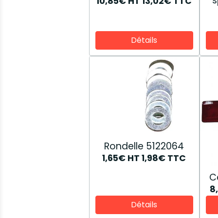
s
10,85€
HT
13,02€
TTC
Détails
Rondelle 5122064
1,65€
HT
1,98€
TTC
C
8
Détails