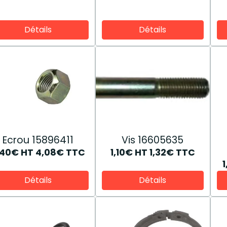
Détails
Détails
Ecrou 15896411
Vis 16605635
,40€
HT
4,08€
TTC
1,10€
HT
1,32€
TTC
h
Détails
Détails