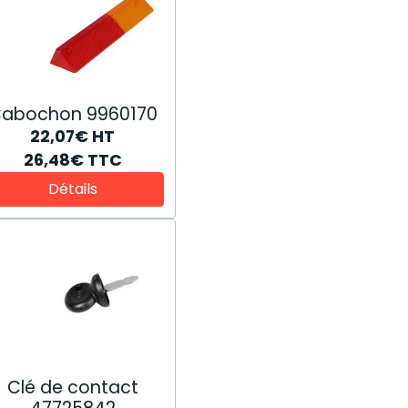
abochon 9960170
22,07€
HT
26,48€
TTC
Détails
Clé de contact