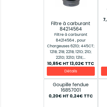
ca
7
Filtre à carburant
84214564
Filtre à carburant
84214564 , pour
Chargeuses 621D; 445CT;
121B; 21B; 221B; 121D; 21D;
221D; 321D; 121E;...
10,85€
HT
13,02€
TTC
Détails
Goupille fendue
16857001
0,20€
HT
0,24€
TTC