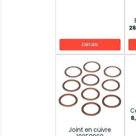
28
Détails
C
8
Joint en cuivre