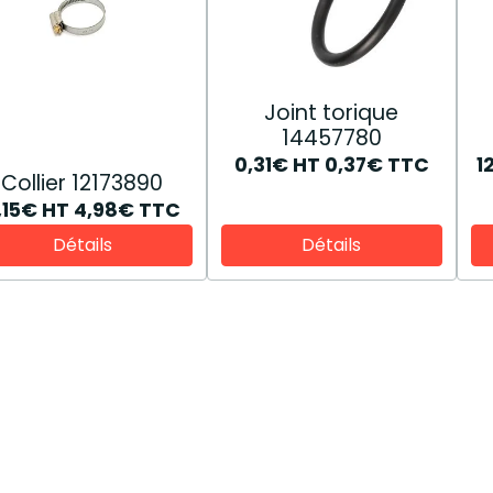
Joint torique
14457780
0,31€
HT
0,37€
TTC
1
Collier 12173890
,15€
HT
4,98€
TTC
Détails
Détails