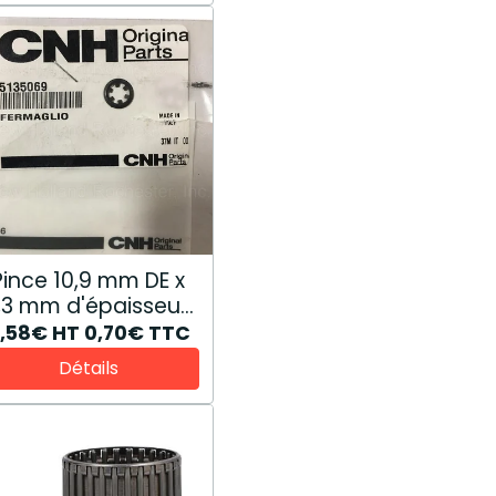
nce 10,9 mm DE x
,3 mm d'épaisseur
5135069
,58€
HT
0,70€
TTC
Détails