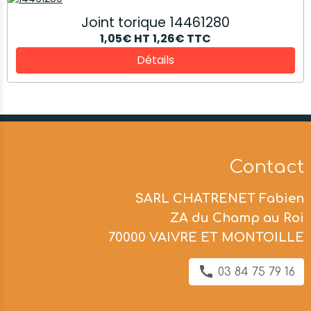
Joint torique 14461280
1,05€
HT
1,26€
TTC
Détails
Contact
SARL CHATRENET Fabien
ZA du Champ au Roi
70000 VAIVRE ET MONTOILLE
03 84 75 79 16