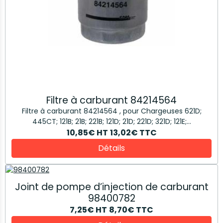
Filtre à carburant 84214564
Filtre à carburant 84214564 , pour Chargeuses 621D;
445CT; 121B; 21B; 221B; 121D; 21D; 221D; 321D; 121E;...
10,85€
HT
13,02€
TTC
Détails
Joint de pompe d’injection de carburant
98400782
7,25€
HT
8,70€
TTC