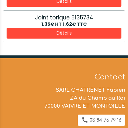
Détails
Joint torique 5135734
1,35€
HT
1,62€
TTC
Détails
Contact
SARL CHATRENET Fabien
ZA du Champ au Roi
70000 VAIVRE ET MONTOILLE
03 84 75 79 16