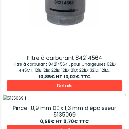
Filtre à carburant 84214564
Filtre à carburant 84214564 , pour Chargeuses 621D;
445CT; 121B; 21B; 221B; 121D; 21D; 221D; 321D; 121E;...
10,85€
HT
13,02€
TTC
Détails
Pince 10,9 mm DE x 1,3 mm d'épaisseur
5135069
0,58€
HT
0,70€
TTC