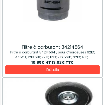
Filtre à carburant 84214564
Filtre à carburant 84214564 , pour Chargeuses 621D;
445CT; 121B; 21B; 221B; 121D; 21D; 221D; 321D; 121E;...
10,85€
HT
13,02€
TTC
Détails