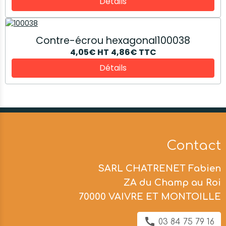
Détails
Contre-écrou hexagonal100038
4,05€
HT
4,86€
TTC
Détails
Contact
SARL CHATRENET Fabien
ZA du Champ au Roi
70000 VAIVRE ET MONTOILLE
03 84 75 79 16