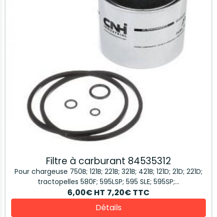
Filtre à carburant 84535312
Pour chargeuse 750B; 121B; 221B; 321B; 421B; 121D; 21D; 221D;
tractopelles 580F; 595LSP; 595 SLE; 595SP;...
6,00€
HT
7,20€
TTC
Détails