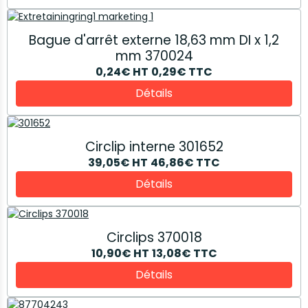
Bague d'arrêt externe 18,63 mm DI x 1,2
mm 370024
0,24€
HT
0,29€
TTC
Détails
Circlip interne 301652
39,05€
HT
46,86€
TTC
Détails
Circlips 370018
10,90€
HT
13,08€
TTC
Détails