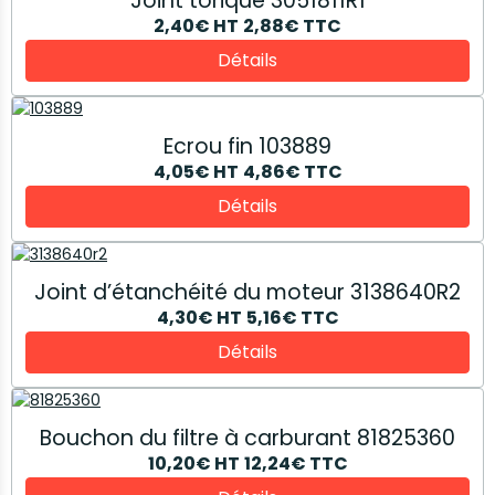
Joint torique 3051811R1
2,40€
HT
2,88€
TTC
Détails
Ecrou fin 103889
4,05€
HT
4,86€
TTC
Détails
Joint d’étanchéité du moteur 3138640R2
4,30€
HT
5,16€
TTC
Détails
Bouchon du filtre à carburant 81825360
10,20€
HT
12,24€
TTC