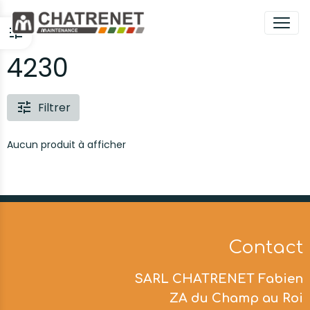
4230
Filtrer
Aucun produit à afficher
Contact
SARL CHATRENET Fabien
ZA du Champ au Roi