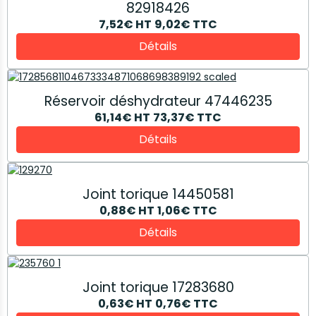
82918426
7,52€
HT
9,02€
TTC
Détails
Réservoir déshydrateur 47446235
61,14€
HT
73,37€
TTC
Détails
Joint torique 14450581
0,88€
HT
1,06€
TTC
Détails
Joint torique 17283680
0,63€
HT
0,76€
TTC