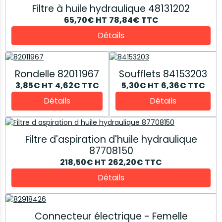
Filtre à huile hydraulique 48131202
65,70€
HT
78,84€
TTC
Détails
Rondelle 82011967
Soufflets 84153203
3,85€
HT
4,62€
TTC
5,30€
HT
6,36€
TTC
Détails
Détails
Filtre d'aspiration d'huile hydraulique
87708150
218,50€
HT
262,20€
TTC
Détails
Connecteur électrique - Femelle