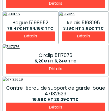
Détails
Bague 5198652
Relais 5168195
78,47€
HT
94,16€
TTC
3,18€
HT
3,82€
TTC
Détails
Détails
Circlip 5117076
5,20€
HT
6,24€
TTC
Détails
Contre-écrou de support de garde-boue
47132629
16,99€
HT
20,39€
TTC
Détails