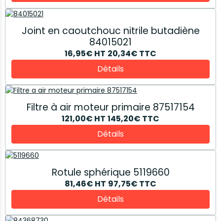
Joint en caoutchouc nitrile butadiène
84015021
16,95€
HT
20,34€
TTC
Détails
Filtre à air moteur primaire 87517154
121,00€
HT
145,20€
TTC
Détails
Rotule sphérique 5119660
81,46€
HT
97,75€
TTC
Détails