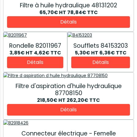
Filtre à huile hydraulique 48131202
65,70€
HT
78,84€
TTC
Détails
Rondelle 82011967
Soufflets 84153203
3,85€
HT
4,62€
TTC
5,30€
HT
6,36€
TTC
Détails
Détails
Filtre d'aspiration d'huile hydraulique
87708150
218,50€
HT
262,20€
TTC
Détails
Connecteur électrique - Femelle