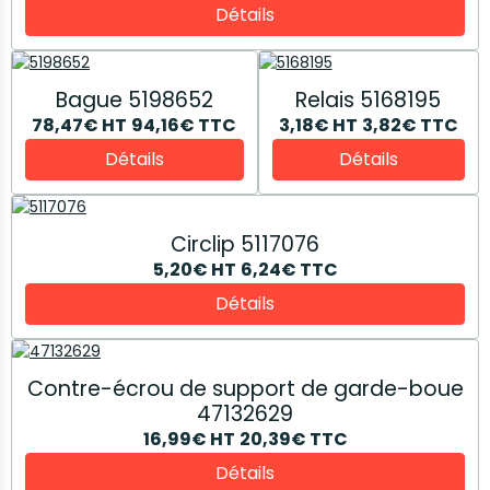
Détails
Bague 5198652
Relais 5168195
78,47€
HT
94,16€
TTC
3,18€
HT
3,82€
TTC
Détails
Détails
Circlip 5117076
5,20€
HT
6,24€
TTC
Détails
Contre-écrou de support de garde-boue
47132629
16,99€
HT
20,39€
TTC
Détails