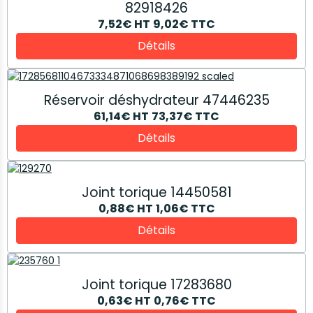
82918426
7,52€
HT
9,02€
TTC
Détails
Réservoir déshydrateur 47446235
61,14€
HT
73,37€
TTC
Détails
Joint torique 14450581
0,88€
HT
1,06€
TTC
Détails
Joint torique 17283680
0,63€
HT
0,76€
TTC