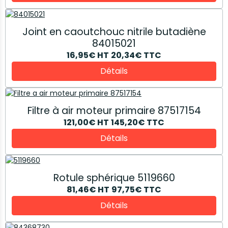
Joint en caoutchouc nitrile butadiène
84015021
16,95€
HT
20,34€
TTC
Détails
Filtre à air moteur primaire 87517154
121,00€
HT
145,20€
TTC
Détails
Rotule sphérique 5119660
81,46€
HT
97,75€
TTC
Détails