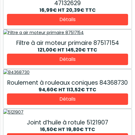
47132629
16,99€
HT
20,39€
TTC
Détails
Filtre à air moteur primaire 87517154
121,00€
HT
145,20€
TTC
Détails
Roulement à rouleaux coniques 84368730
94,60€
HT
113,52€
TTC
Détails
Joint d’huile à rotule 5121907
16,50€
HT
19,80€
TTC