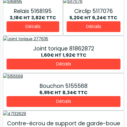
Relais 5168195
Circlip 5117076
3,18€
HT
3,82€
TTC
5,20€
HT
6,24€
TTC
Détails
Détails
Joint torique 81862872
1,60€
HT
1,92€
TTC
Détails
Bouchon 5155568
6,95€
HT
8,34€
TTC
Détails
Contre-écrou de support de garde-boue