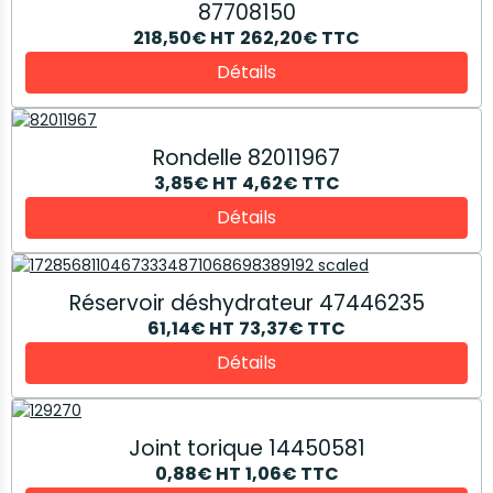
87708150
218,50€
HT
262,20€
TTC
Détails
Rondelle 82011967
3,85€
HT
4,62€
TTC
Détails
Réservoir déshydrateur 47446235
61,14€
HT
73,37€
TTC
Détails
Joint torique 14450581
0,88€
HT
1,06€
TTC