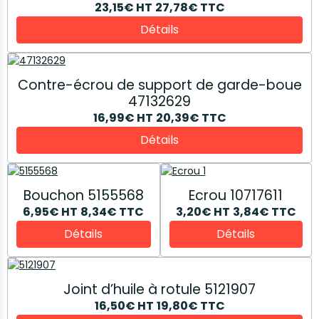
23,15€
HT
27,78€
TTC
Détails
Contre-écrou de support de garde-boue
47132629
16,99€
HT
20,39€
TTC
Détails
Bouchon 5155568
Ecrou 10717611
6,95€
HT
8,34€
TTC
3,20€
HT
3,84€
TTC
Détails
Détails
Joint d’huile à rotule 5121907
16,50€
HT
19,80€
TTC