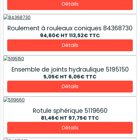
Détails
Roulement à rouleaux coniques 84368730
94,60€
HT
113,52€
TTC
Détails
Ensemble de joints hydraulique 5195150
5,05€
HT
6,06€
TTC
Détails
Rotule sphérique 5119660
81,46€
HT
97,75€
TTC
Détails