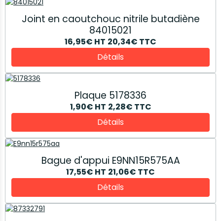
Joint en caoutchouc nitrile butadiène
84015021
16,95€
HT
20,34€
TTC
Détails
Plaque 5178336
1,90€
HT
2,28€
TTC
Détails
Bague d'appui E9NN15R575AA
17,55€
HT
21,06€
TTC
Détails