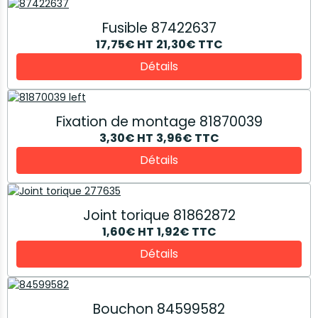
Fusible 87422637
17,75€
HT
21,30€
TTC
Détails
Fixation de montage 81870039
3,30€
HT
3,96€
TTC
Détails
Joint torique 81862872
1,60€
HT
1,92€
TTC
Détails
Bouchon 84599582