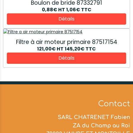
Boulon de bride 87332791
0,88€
HT
1,06€
TTC
Détails
Filtre à air moteur primaire 87517154
121,00€
HT
145,20€
TTC
Détails
Contact
SARL CHATRENET Fabien
ZA du Champ au Roi