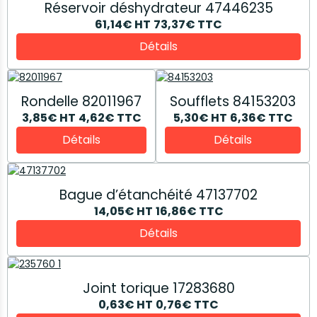
Réservoir déshydrateur 47446235
61,14€
HT
73,37€
TTC
Détails
Rondelle 82011967
Soufflets 84153203
3,85€
HT
4,62€
TTC
5,30€
HT
6,36€
TTC
Détails
Détails
Bague d’étanchéité 47137702
14,05€
HT
16,86€
TTC
Détails
Joint torique 17283680
0,63€
HT
0,76€
TTC