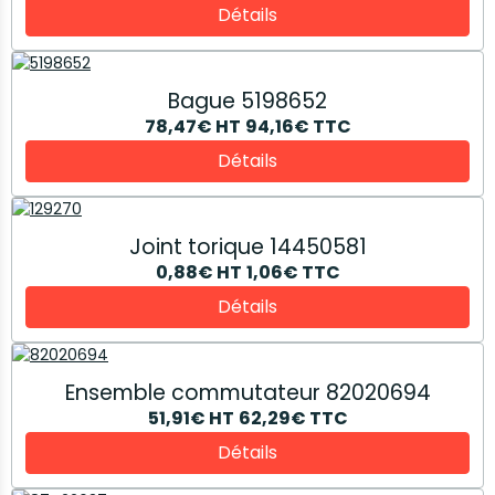
Détails
Bague 5198652
78,47€
HT
94,16€
TTC
Détails
Joint torique 14450581
0,88€
HT
1,06€
TTC
Détails
Ensemble commutateur 82020694
51,91€
HT
62,29€
TTC
Détails