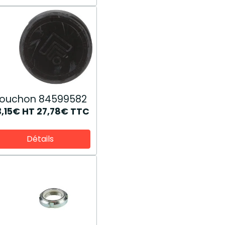
ouchon 84599582
3,15€
HT
27,78€
TTC
Détails