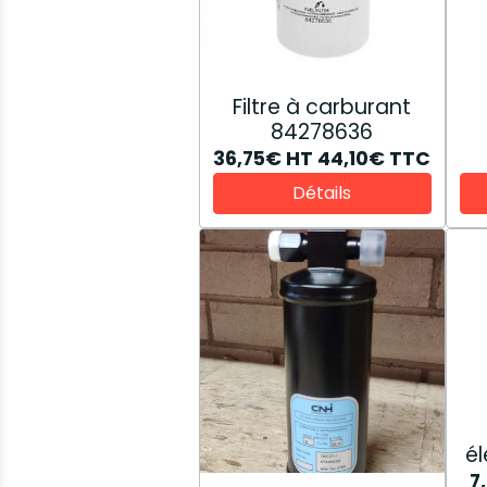
Filtre à carburant
84278636
36,75€
HT
44,10€
TTC
Détails
él
7