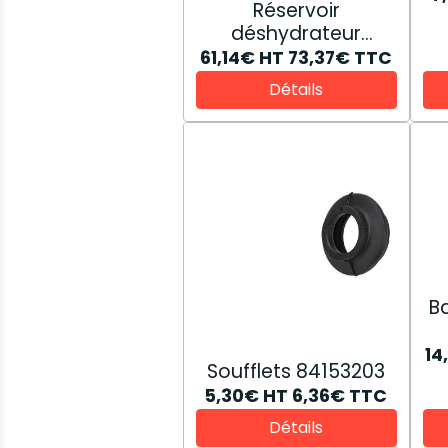
Réservoir
déshydrateur
47446235
61,14€
HT
73,37€
TTC
Détails
B
14
Soufflets 84153203
5,30€
HT
6,36€
TTC
Détails