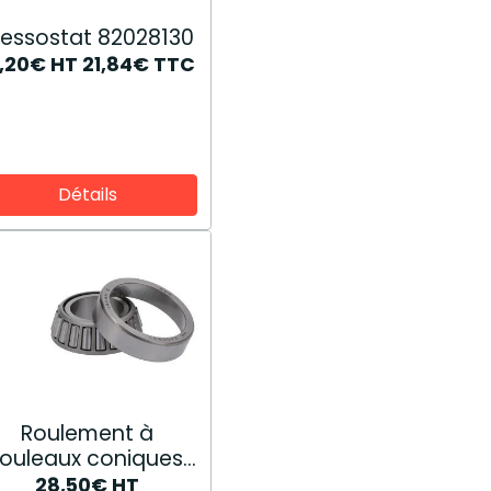
ressostat 82028130
8,20€
HT
21,84€
TTC
Détails
Roulement à
rouleaux coniques
44908419
28,50€
HT