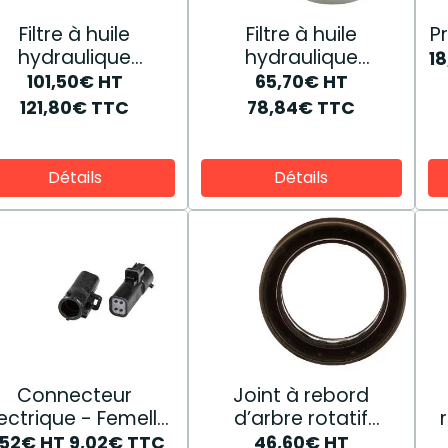
Filtre à huile
Filtre à huile
P
hydraulique
hydraulique
1
48132435
48131202
101,50€
HT
65,70€
HT
121,80€
TTC
78,84€
TTC
Détails
Détails
Connecteur
Joint à rebord
ectrique - Femelle
d’arbre rotatif
82918426
87397905
,52€
HT
9,02€
TTC
46,60€
HT