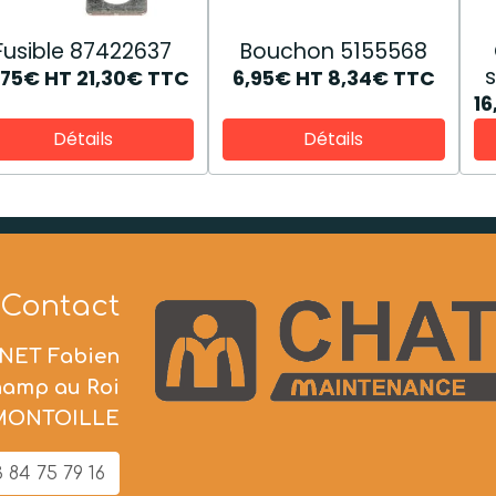
Fusible 87422637
Bouchon 5155568
,75€
HT
21,30€
TTC
6,95€
HT
8,34€
TTC
1
Détails
Détails
Contact
NET Fabien
hamp au Roi
 MONTOILLE
 84 75 79 16