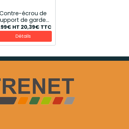
Contre-écrou de
support de garde-
boue 47132629
6,99€
HT
20,39€
TTC
Détails