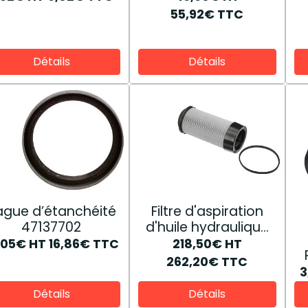
55,92€
TTC
Détails
Détails
ague d’étanchéité
Filtre d'aspiration
47137702
d'huile hydraulique
87708150
,05€
HT
16,86€
TTC
218,50€
HT
262,20€
TTC
3
Détails
Détails