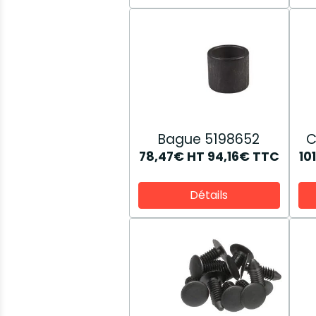
Bague 5198652
C
78,47€
HT
94,16€
TTC
10
Détails