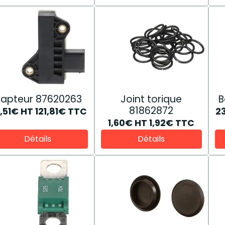
apteur 87620263
Joint torique
B
81862872
1,51€
HT
121,81€
TTC
2
1,60€
HT
1,92€
TTC
Détails
Détails