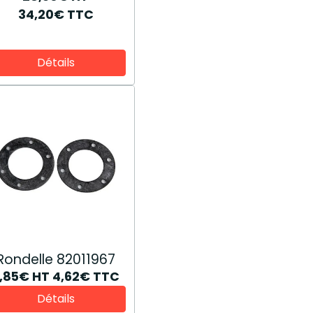
34,20€
TTC
Détails
Rondelle 82011967
,85€
HT
4,62€
TTC
Détails