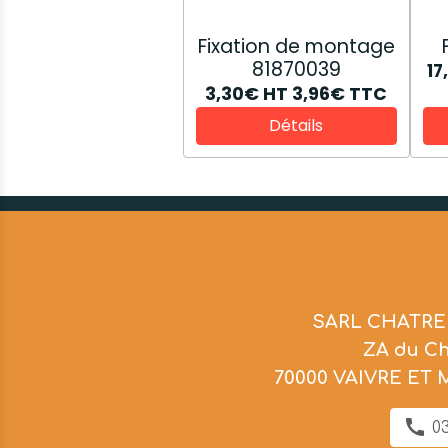
Fixation de montage
81870039
17
3,30€
HT
3,96€
TTC
Détails
SARL CHATRE
ZA du C
70000 VAIVRE ET
03