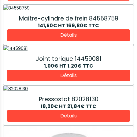
Maître-cylindre de frein 84558759
141,50€
HT
169,80€
TTC
Détails
Joint torique 14459081
1,00€
HT
1,20€
TTC
Détails
Pressostat 82028130
18,20€
HT
21,84€
TTC
Détails