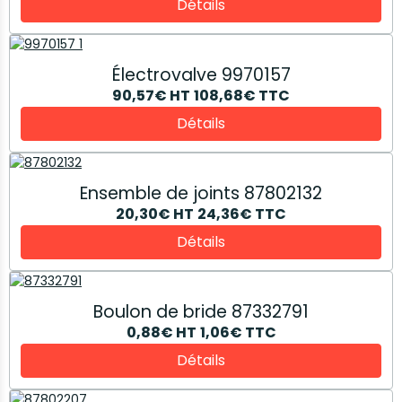
Détails
Électrovalve 9970157
90,57€
HT
108,68€
TTC
Détails
Ensemble de joints 87802132
20,30€
HT
24,36€
TTC
Détails
Boulon de bride 87332791
0,88€
HT
1,06€
TTC
Détails