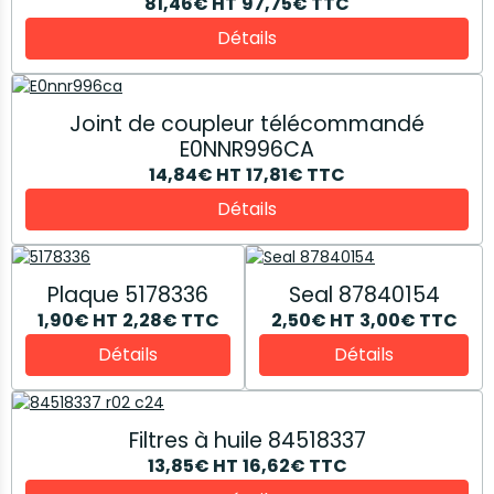
81,46€
HT
97,75€
TTC
Détails
Joint de coupleur télécommandé
E0NNR996CA
14,84€
HT
17,81€
TTC
Détails
Plaque 5178336
Seal 87840154
1,90€
HT
2,28€
TTC
2,50€
HT
3,00€
TTC
Détails
Détails
Filtres à huile 84518337
13,85€
HT
16,62€
TTC