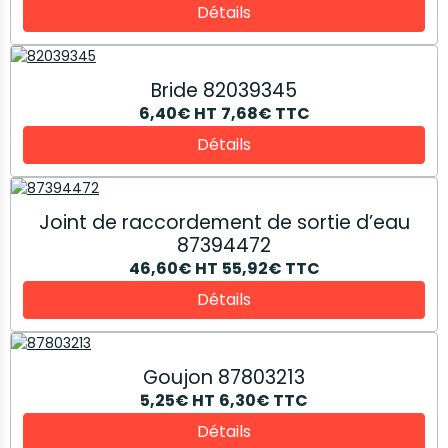
Détails
Bride 82039345
6,40€
HT
7,68€
TTC
Détails
Joint de raccordement de sortie d’eau
87394472
46,60€
HT
55,92€
TTC
Détails
Goujon 87803213
5,25€
HT
6,30€
TTC
Détails