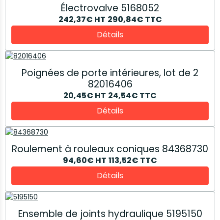
Électrovalve 5168052
242,37€
HT
290,84€
TTC
Détails
Poignées de porte intérieures, lot de 2
82016406
20,45€
HT
24,54€
TTC
Détails
Roulement à rouleaux coniques 84368730
94,60€
HT
113,52€
TTC
Détails
Ensemble de joints hydraulique 5195150