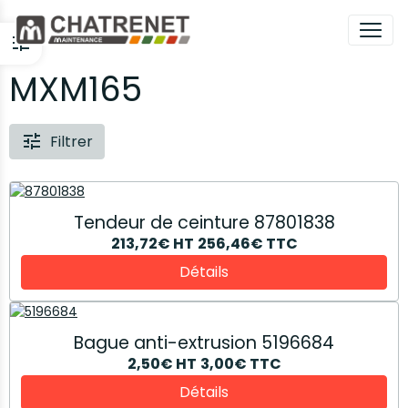
MXM165
Filtrer
Tendeur de ceinture 87801838
213,72€
HT
256,46€
TTC
Détails
Bague anti-extrusion 5196684
2,50€
HT
3,00€
TTC
Détails