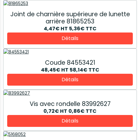
Joint de charnière supérieure de lunette
arrière 81865253
4,47€
HT
5,36€
TTC
Détails
Coude 84553421
48,45€
HT
58,14€
TTC
Détails
Vis avec rondelle 83992627
0,72€
HT
0,86€
TTC
Détails