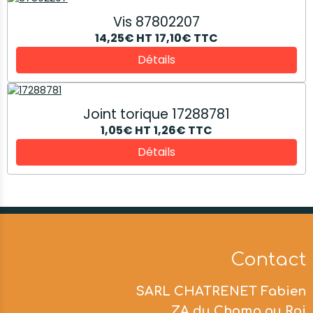
Vis 87802207
14,25€
HT
17,10€
TTC
Détails
Joint torique 17288781
1,05€
HT
1,26€
TTC
Détails
Contact
SARL CHATRENET Fabien
ZA du Champ au Roi