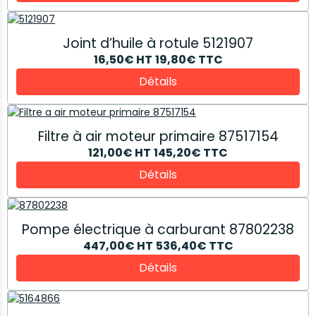
Joint d’huile à rotule 5121907
16,50€
HT
19,80€
TTC
Détails
Filtre à air moteur primaire 87517154
121,00€
HT
145,20€
TTC
Détails
Pompe électrique à carburant 87802238
447,00€
HT
536,40€
TTC
Détails