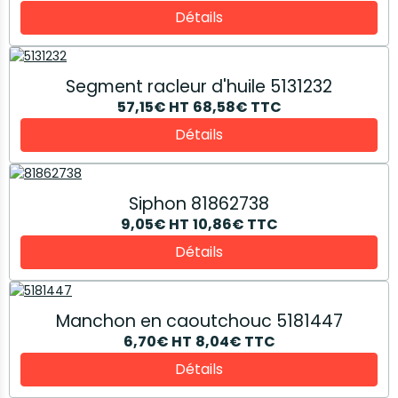
Détails
Segment racleur d'huile 5131232
57,15€
HT
68,58€
TTC
Détails
Siphon 81862738
9,05€
HT
10,86€
TTC
Détails
Manchon en caoutchouc 5181447
6,70€
HT
8,04€
TTC
Détails