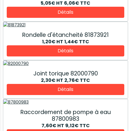
5,05€
HT
6,06€
TTC
Détails
Rondelle d'étancheité 81873921
1,20€
HT
1,44€
TTC
Détails
Joint torique 82000790
2,30€
HT
2,76€
TTC
Détails
Raccordement de pompe à eau
87800983
7,60€
HT
9,12€
TTC