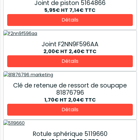
Joint de piston 5164866
5,95€
HT
7,14€
TTC
Détails
Joint F2NN9F596AA
2,00€
HT
2,40€
TTC
Détails
Clé de retenue de ressort de soupape
81876796
1,70€
HT
2,04€
TTC
Détails
Rotule sphérique 5119660