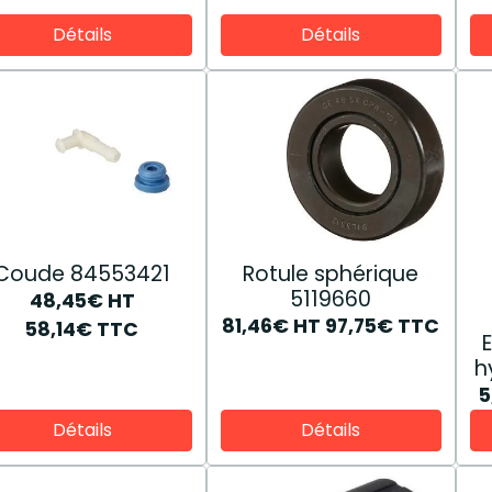
Détails
Détails
Coude 84553421
Rotule sphérique
5119660
48,45€
HT
81,46€
HT
97,75€
TTC
58,14€
TTC
h
5
Détails
Détails