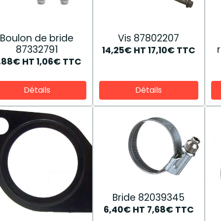
Boulon de bride
Vis 87802207
87332791
14,25€
HT
17,10€
TTC
,88€
HT
1,06€
TTC
Détails
Détails
Bride 82039345
6,40€
HT
7,68€
TTC