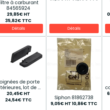
Filtre à carburant
84565924
29,85€
HT
0
35,82€
TTC
Détails
Détails
oignées de porte
ntérieures, lot de 2
c
82016406
20,45€
HT
6
Siphon 81862738
24,54€
TTC
9,05€
HT
10,86€
TTC