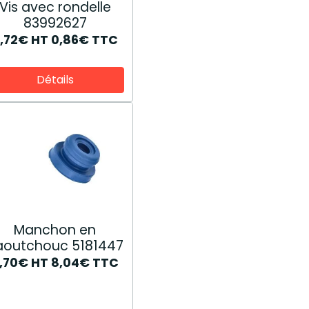
Vis avec rondelle
83992627
,72€
HT
0,86€
TTC
Détails
Manchon en
aoutchouc 5181447
,70€
HT
8,04€
TTC