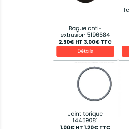
Te
Bague anti-
extrusion 5196684
2,50€
HT
3,00€
TTC
Détails
Joint torique
14459081
1,00€
HT
1,20€
TTC