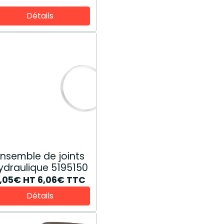
Détails
Ensemble de joints
ydraulique 5195150
,05€
HT
6,06€
TTC
Détails