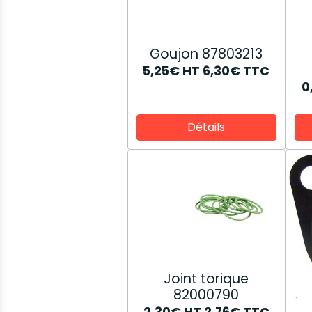
Goujon 87803213
5,25€
HT
6,30€
TTC
0
Détails
Joint torique
82000790
2,30€
HT
2,76€
TTC