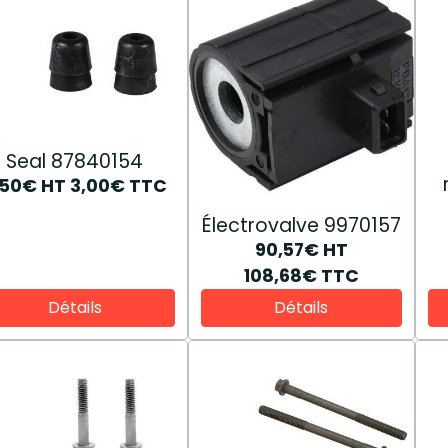
Seal 87840154
,50€
HT
3,00€
TTC
Électrovalve 9970157
90,57€
HT
108,68€
TTC
Détails
Détails