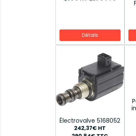
Détails
P
i
Électrovalve 5168052
242,37€
HT
290,84€
TTC