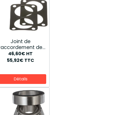
Joint de
raccordement de
sortie d’eau
46,60€
HT
87394472
55,92€
TTC
Détails