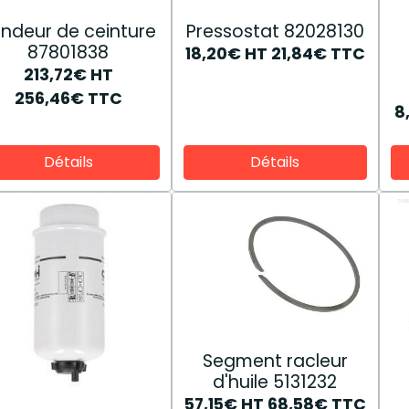
ndeur de ceinture
Pressostat 82028130
87801838
18,20€
HT
21,84€
TTC
213,72€
HT
256,46€
TTC
8
Détails
Détails
Segment racleur
d'huile 5131232
57,15€
HT
68,58€
TTC