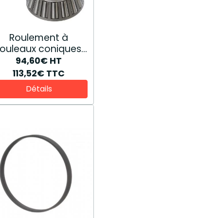
Roulement à
rouleaux coniques
84368730
94,60€
HT
113,52€
TTC
Détails