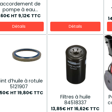
accordement de
pompe à eau
87800983
,60€
HT
9,12€
TTC
1
Détails
Détails
int d’huile à rotule
5121907
,50€
HT
19,80€
TTC
Filtres à huile
P
84518337
c
13,85€
HT
16,62€
TTC