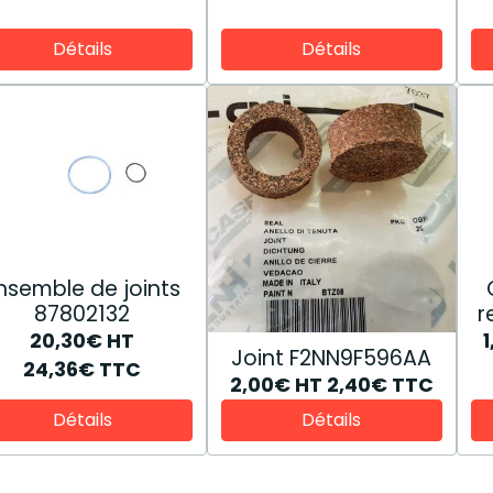
Détails
Détails
nsemble de joints
87802132
r
20,30€
HT
Joint F2NN9F596AA
24,36€
TTC
2,00€
HT
2,40€
TTC
Détails
Détails