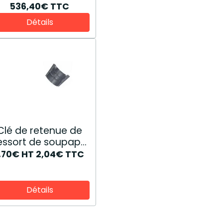
536,40€
TTC
Détails
Clé de retenue de
essort de soupape
81876796
1,70€
HT
2,04€
TTC
Détails