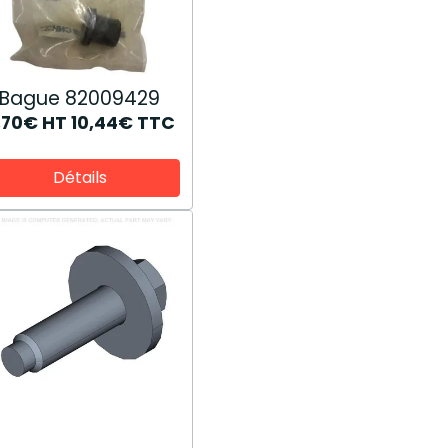
Bague 82009429
,70€
HT
10,44€
TTC
Détails