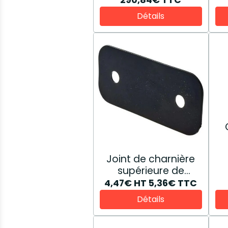
Détails
Joint de charnière
supérieure de
lunette arrière
4,47€
HT
5,36€
TTC
81865253
Détails