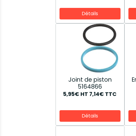
Détails
Joint de piston
E
5164866
5,95€
HT
7,14€
TTC
Détails