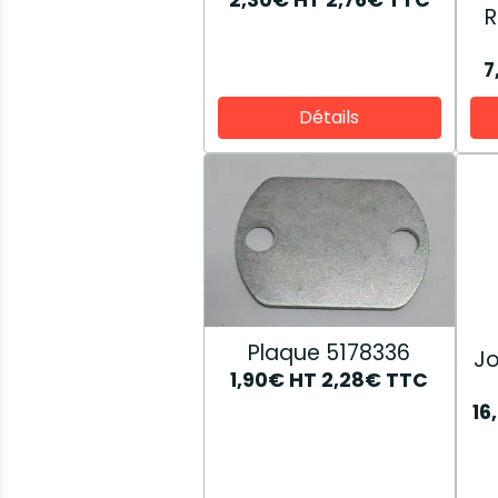
R
7
Détails
Plaque 5178336
Jo
1,90€
HT
2,28€
TTC
16