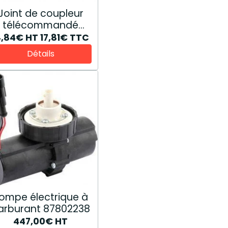
Joint de coupleur
télécommandé
E0NNR996CA
4,84€
HT
17,81€
TTC
Détails
ompe électrique à
arburant 87802238
447,00€
HT