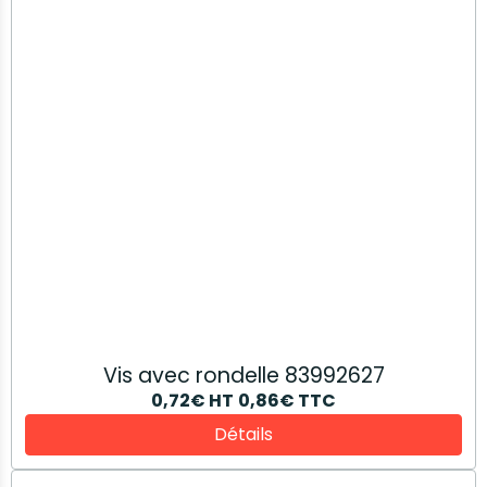
Joint torique 14463681
7,40€
HT
8,88€
TTC
Détails