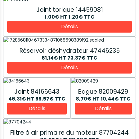
Joint torique 14459081
1,00€
HT
1,20€
TTC
Détails
Réservoir déshydrateur 47446235
61,14€
HT
73,37€
TTC
Détails
Joint 84166643
Bague 82009429
46,31€
HT
55,57€
TTC
8,70€
HT
10,44€
TTC
Détails
Détails
Filtre à air primaire du moteur 87704244