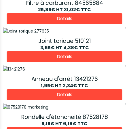
Filtre à carburant 84565884
25,85€
HT
31,02€
TTC
Détails
Joint torique 510121
3,65€
HT
4,38€
TTC
Détails
Anneau d'arrêt 13421276
1,95€
HT
2,34€
TTC
Détails
Rondelle d'étancheité 87528178
5,15€
HT
6,18€
TTC