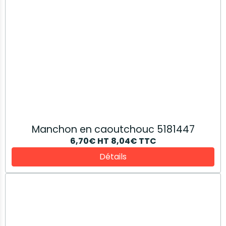
Vis avec rondelle 83992627
0,72€
HT
0,86€
TTC
Détails