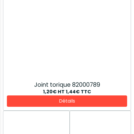
Coude 84553421
Anneau 5180283
48,45€
HT
58,14€
TTC
0,54€
HT
0,65€
TTC
Détails
Détails