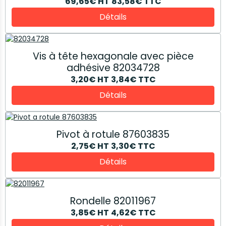
69,65€
HT
83,58€
TTC
Détails
Vis à tête hexagonale avec pièce
adhésive 82034728
3,20€
HT
3,84€
TTC
Détails
Pivot à rotule 87603835
2,75€
HT
3,30€
TTC
Détails
Rondelle 82011967
3,85€
HT
4,62€
TTC