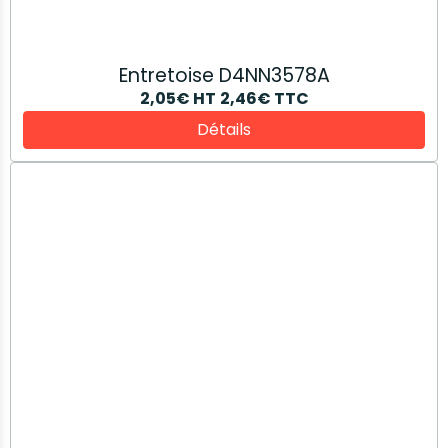
Bague anti extrusion 5146467
1,85€
HT
2,22€
TTC
Détails