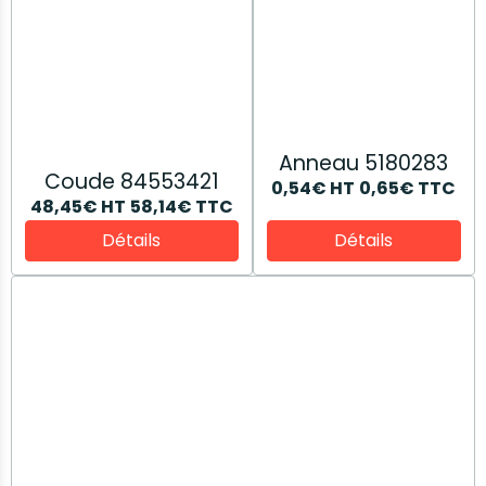
Manchon en caoutchouc 5181447
6,70€
HT
8,04€
TTC
Détails