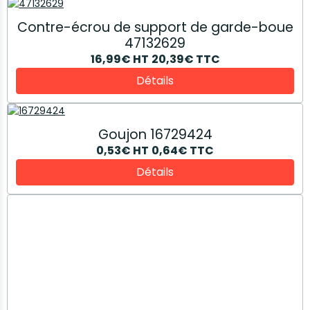
Contre-écrou de support de garde-boue
47132629
16,99€
HT
20,39€
TTC
Détails
Goujon 16729424
0,53€
HT
0,64€
TTC
Détails
Joint torique 82000789
1,20€
HT
1,44€
TTC
Détails