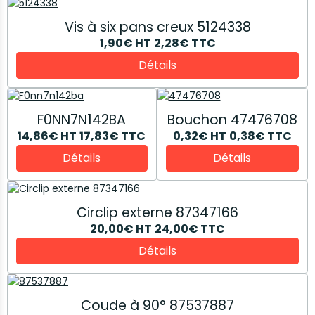
Vis à six pans creux 5124338
1,90€
HT
2,28€
TTC
Détails
F0NN7N142BA
Bouchon 47476708
14,86€
HT
17,83€
TTC
0,32€
HT
0,38€
TTC
Détails
Détails
Circlip externe 87347166
20,00€
HT
24,00€
TTC
Détails
Coude à 90° 87537887