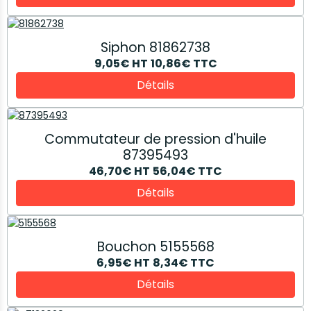
Siphon 81862738
9,05€
HT
10,86€
TTC
Détails
Commutateur de pression d'huile
87395493
46,70€
HT
56,04€
TTC
Détails
Bouchon 5155568
6,95€
HT
8,34€
TTC
Détails