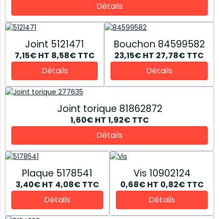
Détails
Joint 5121471
Bouchon 84599582
7,15€
HT
8,58€
TTC
23,15€
HT
27,78€
TTC
Détails
Détails
Joint torique 81862872
1,60€
HT
1,92€
TTC
Détails
Plaque 5178541
Vis 10902124
3,40€
HT
4,08€
TTC
0,68€
HT
0,82€
TTC
Détails
Détails