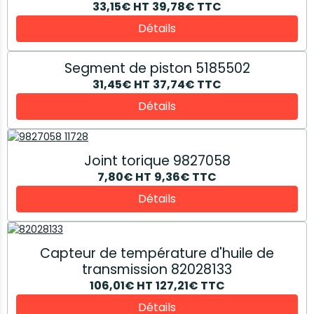
33,15€
HT
39,78€
TTC
Détails
Segment de piston 5185502
31,45€
HT
37,74€
TTC
Détails
Joint torique 9827058
7,80€
HT
9,36€
TTC
Détails
Capteur de température d'huile de
transmission 82028133
106,01€
HT
127,21€
TTC
Détails