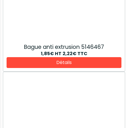
Vis 10979224
2,05€
HT
2,46€
TTC
Détails
Contact
SARL CHATRENET Fabien
ZA du Champ au Roi
70000 VAIVRE ET MONTOILLE