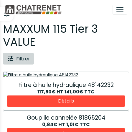
MAXXUM 115 Tier 3
VALUE
Filtrer
Filtre à huile hydraulique 48142232
117,50€
HT
141,00€
TTC
Détails
Goupille cannelée 81865204
0,84€
HT
1,01€
TTC