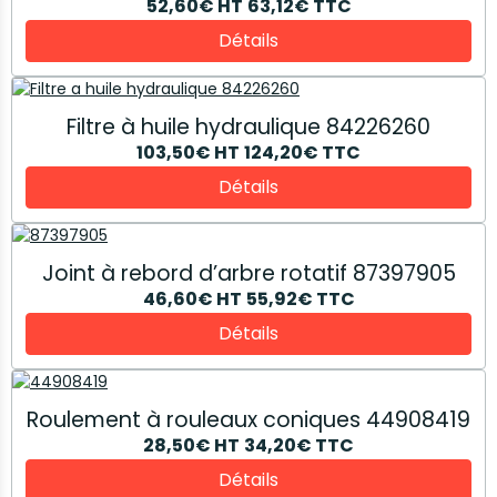
52,60€
HT
63,12€
TTC
Détails
Filtre à huile hydraulique 84226260
103,50€
HT
124,20€
TTC
Détails
Joint à rebord d’arbre rotatif 87397905
46,60€
HT
55,92€
TTC
Détails
Roulement à rouleaux coniques 44908419
28,50€
HT
34,20€
TTC
Détails