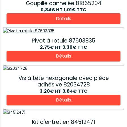
Goupille cannelée 81865204
0,84€
HT
1,01€
TTC
Détails
Pivot à rotule 87603835
2,75€
HT
3,30€
TTC
Détails
Vis à tête hexagonale avec pièce
adhésive 82034728
3,20€
HT
3,84€
TTC
Détails
Kit d'entretien 84512471