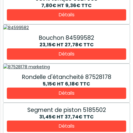
7,80€
HT
9,36€
TTC
Détails
Bouchon 84599582
23,15€
HT
27,78€
TTC
Détails
Rondelle d'étancheité 87528178
5,15€
HT
6,18€
TTC
Détails
Segment de piston 5185502
31,45€
HT
37,74€
TTC
Détails