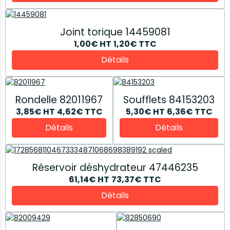
Joint torique 14459081
1,00€
HT
1,20€
TTC
Détails
Rondelle 82011967
Soufflets 84153203
3,85€
HT
4,62€
TTC
5,30€
HT
6,36€
TTC
Détails
Détails
Réservoir déshydrateur 47446235
61,14€
HT
73,37€
TTC
Détails