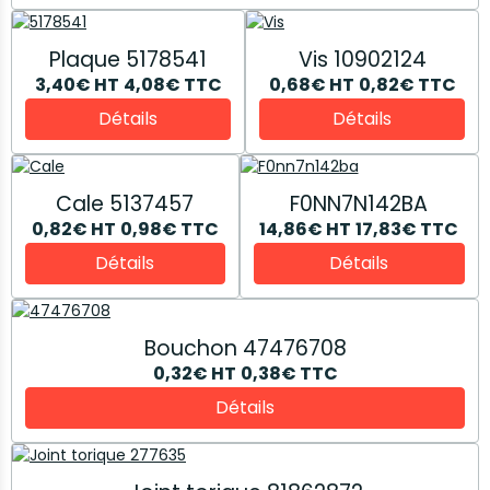
Plaque 5178541
Vis 10902124
3,40€
HT
4,08€
TTC
0,68€
HT
0,82€
TTC
Détails
Détails
Cale 5137457
F0NN7N142BA
0,82€
HT
0,98€
TTC
14,86€
HT
17,83€
TTC
Détails
Détails
Bouchon 47476708
0,32€
HT
0,38€
TTC
Détails