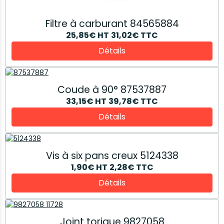
Filtre à carburant 84565884
25,85€
HT
31,02€
TTC
Détails
Coude à 90° 87537887
33,15€
HT
39,78€
TTC
Détails
Vis à six pans creux 5124338
1,90€
HT
2,28€
TTC
Détails
Joint torique 9827058