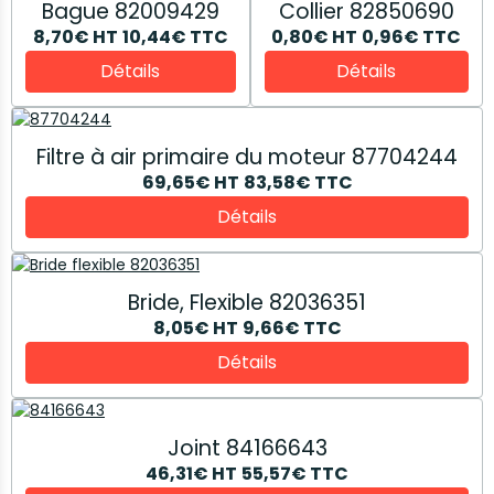
Bague 82009429
Collier 82850690
8,70€
HT
10,44€
TTC
0,80€
HT
0,96€
TTC
Détails
Détails
Filtre à air primaire du moteur 87704244
69,65€
HT
83,58€
TTC
Détails
Bride, Flexible 82036351
8,05€
HT
9,66€
TTC
Détails
Joint 84166643
46,31€
HT
55,57€
TTC