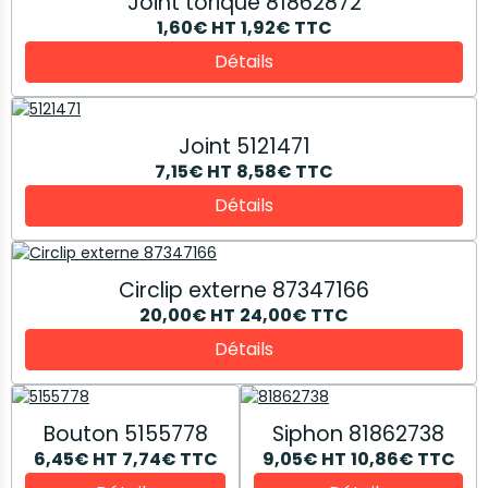
Joint torique 81862872
1,60€
HT
1,92€
TTC
Détails
Joint 5121471
7,15€
HT
8,58€
TTC
Détails
Circlip externe 87347166
20,00€
HT
24,00€
TTC
Détails
Bouton 5155778
Siphon 81862738
6,45€
HT
7,74€
TTC
9,05€
HT
10,86€
TTC