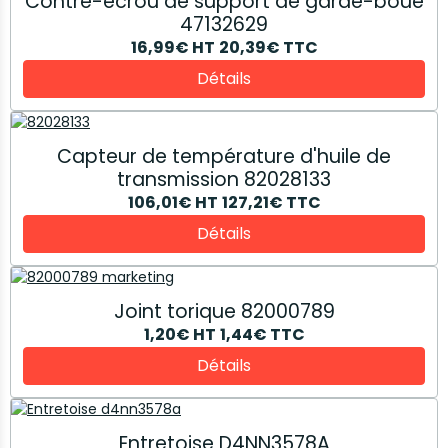
Contre-écrou de support de garde-boue
47132629
16,99€
HT
20,39€
TTC
Détails
Capteur de température d'huile de
transmission 82028133
106,01€
HT
127,21€
TTC
Détails
Joint torique 82000789
1,20€
HT
1,44€
TTC
Détails
Entretoise D4NN3578A