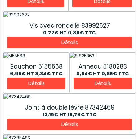
Détails
Détails
Vis avec rondelle 83992627
0,72€
HT
0,86€
TTC
Détails
Bouchon 5155568
Anneau 5180283
6,95€
HT
8,34€
TTC
0,54€
HT
0,65€
TTC
Détails
Détails
Joint à double lèvre 87342469
13,15€
HT
15,78€
TTC
Détails