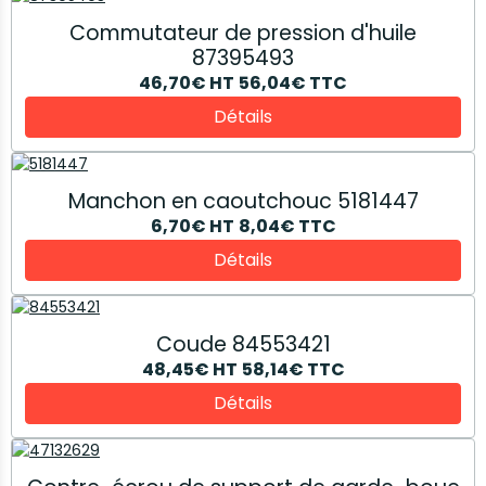
Commutateur de pression d'huile
87395493
46,70€
HT
56,04€
TTC
Détails
Manchon en caoutchouc 5181447
6,70€
HT
8,04€
TTC
Détails
Coude 84553421
48,45€
HT
58,14€
TTC
Détails