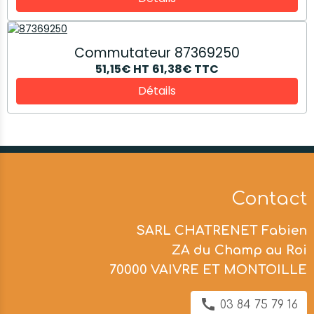
Commutateur 87369250
51,15€
HT
61,38€
TTC
Détails
Contact
SARL CHATRENET Fabien
ZA du Champ au Roi
70000 VAIVRE ET MONTOILLE
03 84 75 79 16