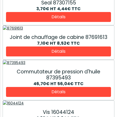
Seal 87307155
3,70€
HT
4,44€
TTC
Détails
Joint de chauffage de cabine 87691613
7,10€
HT
8,52€
TTC
Détails
Commutateur de pression d'huile
87395493
46,70€
HT
56,04€
TTC
Détails
Vis 16044124