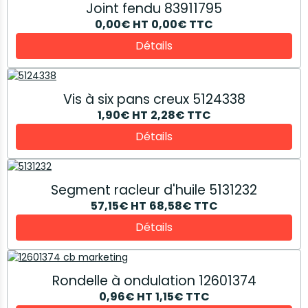
Joint fendu 83911795
0,00€
HT
0,00€
TTC
Détails
Vis à six pans creux 5124338
1,90€
HT
2,28€
TTC
Détails
Segment racleur d'huile 5131232
57,15€
HT
68,58€
TTC
Détails
Rondelle à ondulation 12601374
0,96€
HT
1,15€
TTC