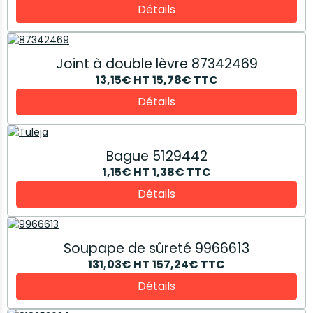
Détails
Joint à double lèvre 87342469
13,15€
HT
15,78€
TTC
Détails
Bague 5129442
1,15€
HT
1,38€
TTC
Détails
Soupape de sûreté 9966613
131,03€
HT
157,24€
TTC
Détails