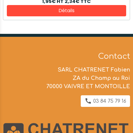
1,95€
HT
2,34€
TTC
Détails
Contact
SARL CHATRENET Fabien
ZA du Champ au Roi
70000 VAIVRE ET MONTOILLE
03 84 75 79 16