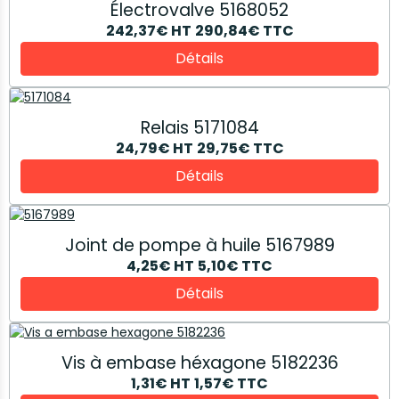
Électrovalve 5168052
242,37€
HT
290,84€
TTC
Détails
Relais 5171084
24,79€
HT
29,75€
TTC
Détails
Joint de pompe à huile 5167989
4,25€
HT
5,10€
TTC
Détails
Vis à embase héxagone 5182236
1,31€
HT
1,57€
TTC