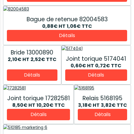
Bague de retenue 82004583
0,88€
HT
1,06€
TTC
Détails
Bride 13000890
Joint torique 5174041
2,10€
HT
2,52€
TTC
0,60€
HT
0,72€
TTC
Détails
Détails
Joint torique 17282581
Relais 5168195
8,50€
HT
10,20€
TTC
3,18€
HT
3,82€
TTC
Détails
Détails