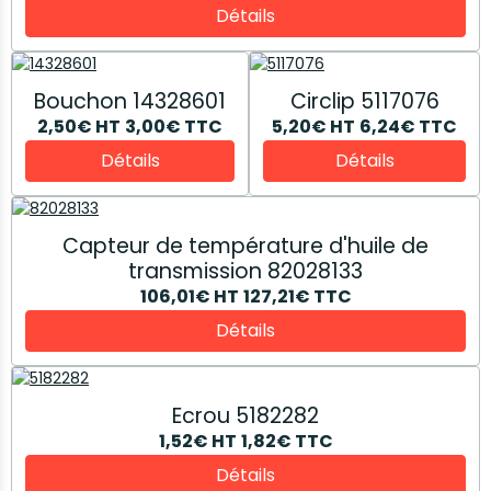
Détails
Bouchon 14328601
Circlip 5117076
2,50€
HT
3,00€
TTC
5,20€
HT
6,24€
TTC
Détails
Détails
Capteur de température d'huile de
transmission 82028133
106,01€
HT
127,21€
TTC
Détails
Ecrou 5182282
1,52€
HT
1,82€
TTC
Détails