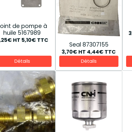
oint de pompe à
huile 5167989
3
,25€
HT
5,10€
TTC
Seal 87307155
3,70€
HT
4,44€
TTC
Détails
Détails