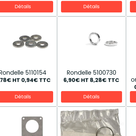
Détails
Détails
Rondelle 5110154
Rondelle 5100730
o
,78€
HT
0,94€
TTC
6,90€
HT
8,28€
TTC
Détails
Détails