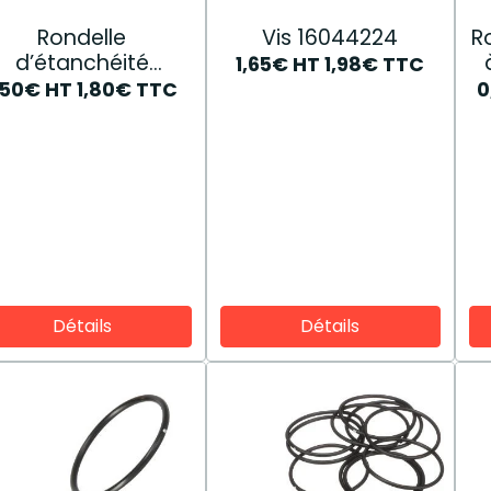
Rondelle
Vis 16044224
R
d’étanchéité
1,65€
HT
1,98€
TTC
4894721
,50€
HT
1,80€
TTC
0
Détails
Détails