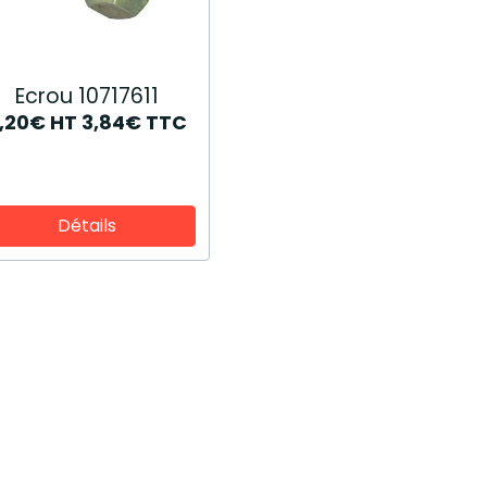
Ecrou 10717611
,20€
HT
3,84€
TTC
Détails