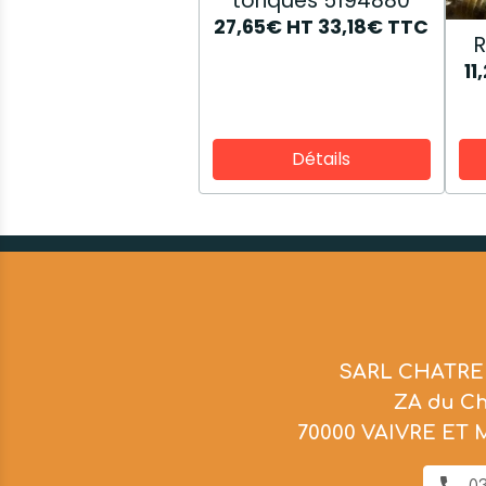
toriques 5194880
27,65€
HT
33,18€
TTC
11
Détails
SARL CHATRE
ZA du C
70000 VAIVRE ET