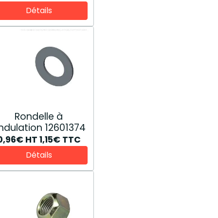
Détails
Rondelle à
ndulation 12601374
0,96€
HT
1,15€
TTC
Détails