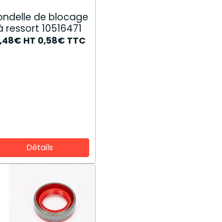
ondelle de blocage
à ressort 10516471
,48€
HT
0,58€
TTC
Détails