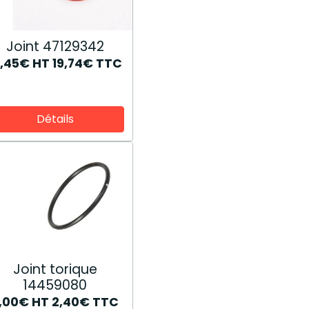
Joint 47129342
6,45€
HT
19,74€
TTC
Détails
Joint torique
14459080
,00€
HT
2,40€
TTC