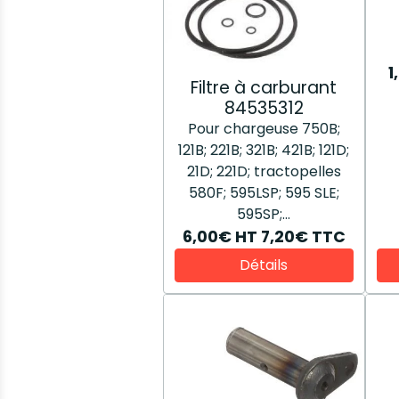
1
Filtre à carburant
84535312
Pour chargeuse 750B;
121B; 221B; 321B; 421B; 121D;
21D; 221D; tractopelles
580F; 595LSP; 595 SLE;
595SP;...
6,00€
HT
7,20€
TTC
Détails