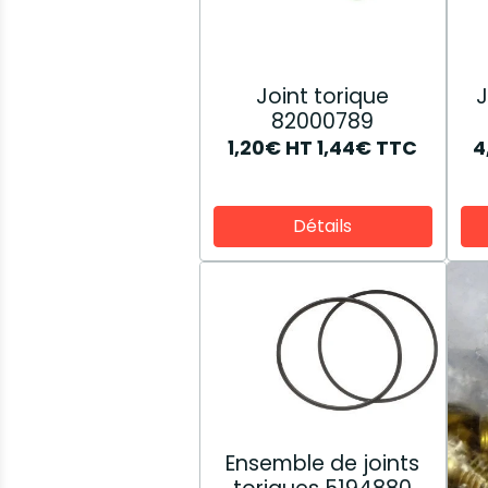
Joint torique
J
82000789
1,20€
HT
1,44€
TTC
4
Détails
Ensemble de joints