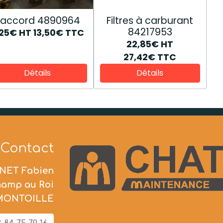
Raccord 4890964
Filtres à carburant
84217953
,25€
HT
13,50€
TTC
22,85€
HT
27,42€
TTC
Détails
Détails
Contact
NET Fabien
hamp au Roi
 MONTOILLE