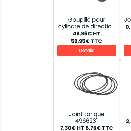
Goupille pour
Jo
cylindre de direction
0
extérieur 5173252
49,96€
HT
59,95€
TTC
Détails
Joint torique
4966231
2
7,30€
HT
8,76€
TTC