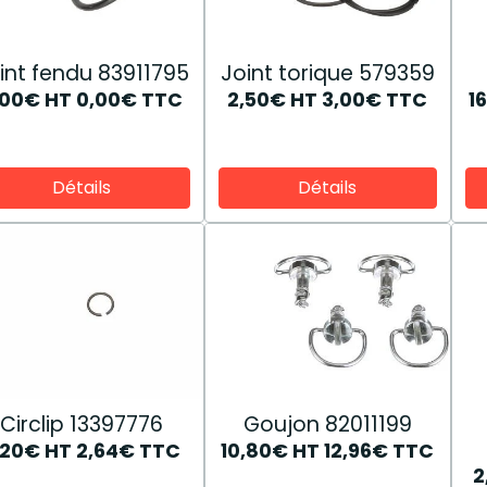
int fendu 83911795
Joint torique 579359
,00€
HT
0,00€
TTC
2,50€
HT
3,00€
TTC
1
Détails
Détails
Circlip 13397776
Goujon 82011199
,20€
HT
2,64€
TTC
10,80€
HT
12,96€
TTC
2