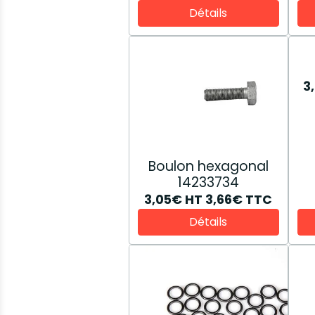
Détails
3
Boulon hexagonal
14233734
3,05€
HT
3,66€
TTC
Détails