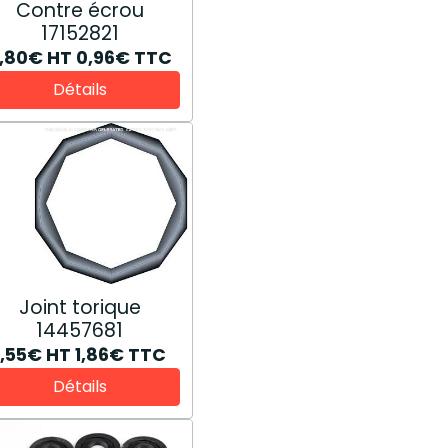
Contre écrou
17152821
,80€
HT
0,96€
TTC
Détails
Joint torique
14457681
1,55€
HT
1,86€
TTC
Détails