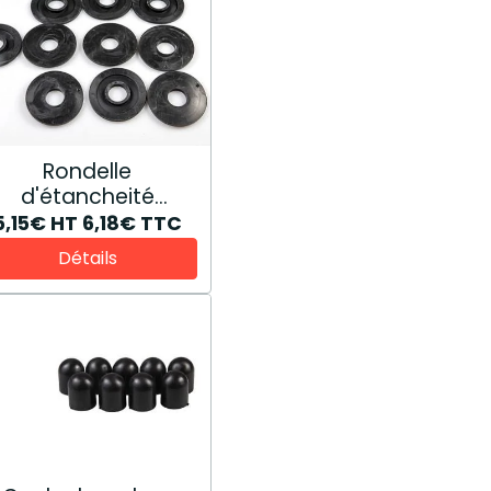
Rondelle
d'étancheité
87528178
5,15€
HT
6,18€
TTC
Détails