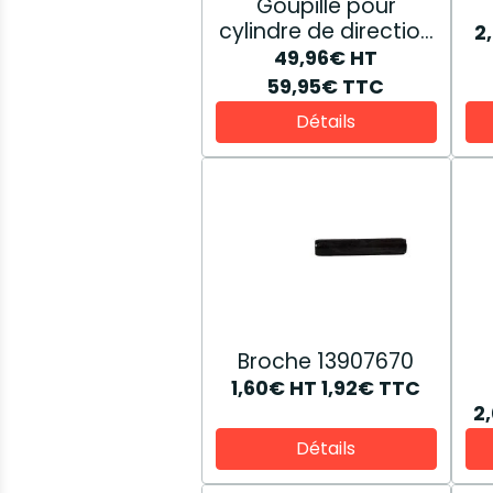
Goupille pour
cylindre de direction
2
extérieur 5173252
49,96€
HT
59,95€
TTC
Détails
Broche 13907670
1,60€
HT
1,92€
TTC
2
Détails