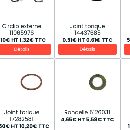
Circlip externe
Joint torique
11065976
14437685
1,10€
HT
1,32€
TTC
0,51€
HT
0,61€
TTC
Détails
Détails
Joint torique
Rondelle 5126031
17282581
4,65€
HT
5,58€
TTC
,50€
HT
10,20€
TTC