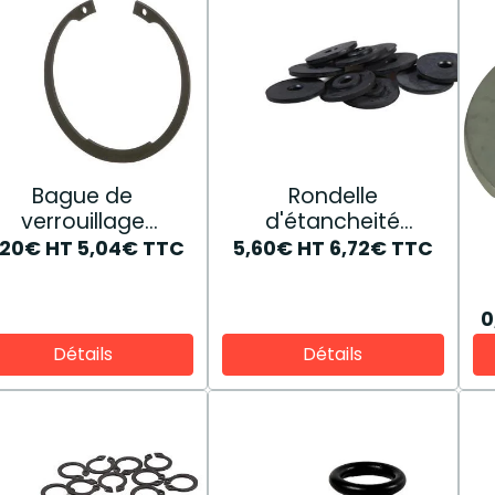
Bague de
Rondelle
verrouillage
d'étancheité
16874776
81868323
,20€
HT
5,04€
TTC
5,60€
HT
6,72€
TTC
0
Détails
Détails