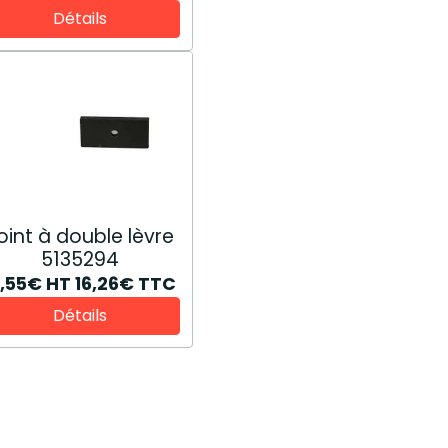
Détails
oint à double lèvre
5135294
3,55€
HT
16,26€
TTC
Détails