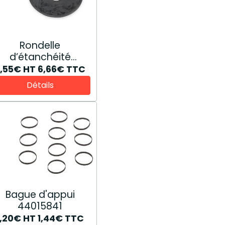
Rondelle
d’étanchéité
81865223
5,55€
HT
6,66€
TTC
Détails
Bague d'appui
44015841
1,20€
HT
1,44€
TTC