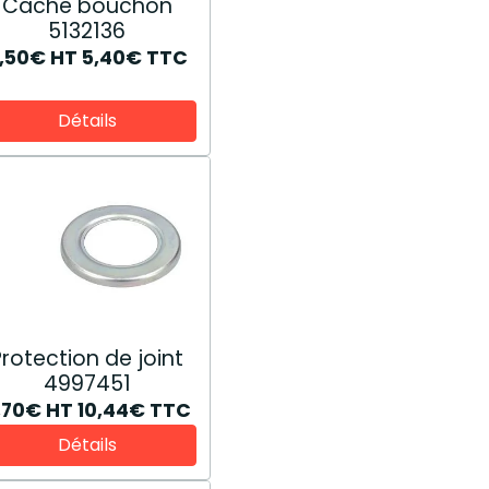
Cache bouchon
5132136
,50€
HT
5,40€
TTC
Détails
Protection de joint
4997451
,70€
HT
10,44€
TTC
Détails