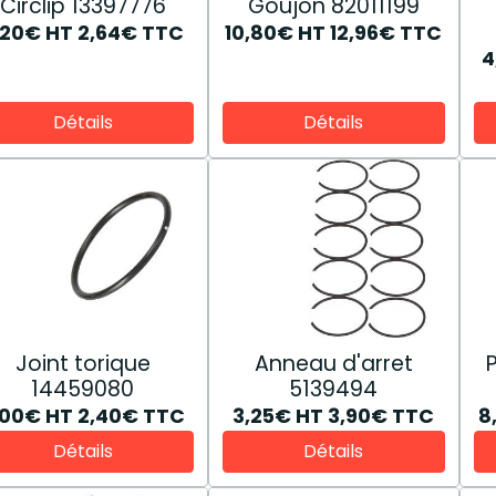
Circlip 13397776
Goujon 82011199
,20€
HT
2,64€
TTC
10,80€
HT
12,96€
TTC
4
Détails
Détails
Joint torique
Anneau d'arret
14459080
5139494
,00€
HT
2,40€
TTC
3,25€
HT
3,90€
TTC
8
Détails
Détails