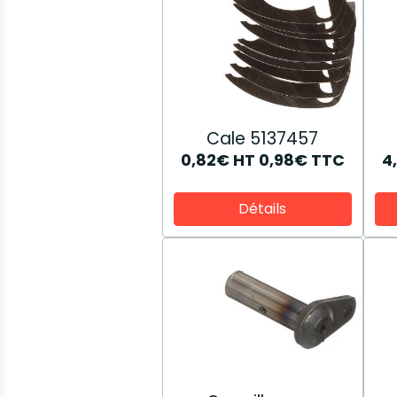
Cale 5137457
0,82€
HT
0,98€
TTC
4
Détails