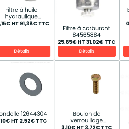
Filtre à huile
hydraulique
84257511
,15€
HT
91,38€
TTC
Filtre à carburant
84565884
25,85€
HT
31,02€
TTC
Détails
Détails
ondelle 12644304
Boulon de
verrouillage
,10€
HT
2,52€
TTC
hexagonal 14274631
3,10€
HT
3,72€
TTC