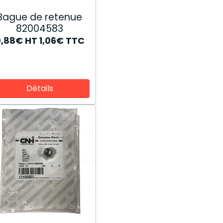
Bague de retenue
82004583
0,88€
HT
1,06€
TTC
Détails