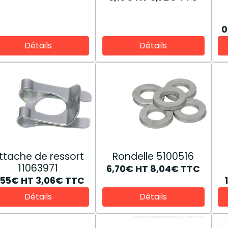
0
Détails
Détails
ttache de ressort
Rondelle 5100516
11063971
6,70€
HT
8,04€
TTC
,55€
HT
3,06€
TTC
Détails
Détails