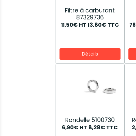
Filtre à carburant
87329736
11,50€
HT
13,80€
TTC
76
Détails
Rondelle 5100730
R
6,90€
HT
8,28€
TTC
2