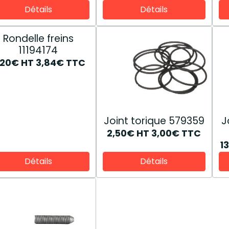
Détails
Détails
Rondelle freins
11194174
,20€
HT
3,84€
TTC
Joint torique 579359
J
2,50€
HT
3,00€
TTC
1
Détails
Détails