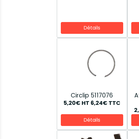
Détails
Circlip 5117076
A
5,20€
HT
6,24€
TTC
2
Détails