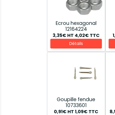
Ecrou hexagonal
12164224
3,35€
HT
4,02€
TTC
Détails
Goupille fendue
10733601
0,91€
HT
1,09€
TTC
8