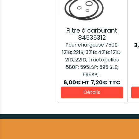
Filtre à carburant
84535312
Pour chargeuse 750B;
3
121B; 221B; 321B; 421B; 121D;
21D; 221D; tractopelles
580F; 595LSP; 595 SLE;
595SP;...
6,00€
HT
7,20€
TTC
Détails