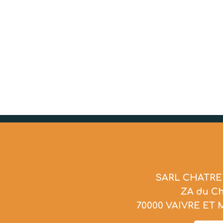
SARL CHATRE
ZA du C
70000 VAIVRE ET