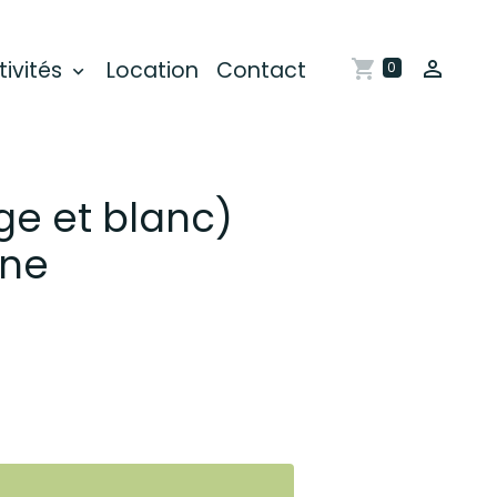
tivités
Location
Contact
0
ge et blanc)
ine